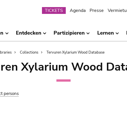
Submenu
TICKETS
Agenda
Presse
Vermietu
en
Entdecken
Partizipieren
Lernen
ibraries
Collections
Tervuren Xylarium Wood Database
uren Xylarium Wood Dat
ct persons