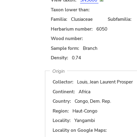
View taxon:
SN5600
Taxon lower than:
Familia:
Clusiaceae
Subfamilia:
Herbarium number:
6050
Wood number:
Sample form:
Branch
Density:
0.74
Origin
Collector:
Louis, Jean Laurent Prosper
Continent:
Africa
Country:
Congo, Dem. Rep.
Region:
Haut-Congo
Locality:
Yangambi
Locality on Google Maps: