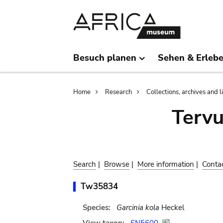
Skip
Skip
to
to
main
search
content
Besuch planen
Sehen & Erleb
Breadcrumb
Home
Research
Collections, archives and l
Terv
Search
|
Browse
|
More information
|
Conta
Tw35834
Species:
Garcinia kola
Heckel