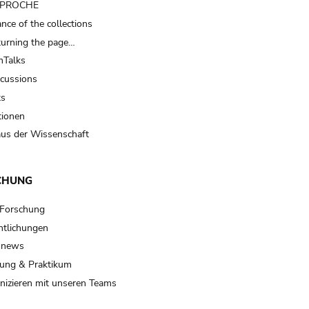
t PROCHE
nce of the collections
turning the page…
Talks
scussions
ts
tionen
us der Wissenschaft
CHUNG
 Forschung
ntlichungen
 news
ung & Praktikum
izieren mit unseren Teams