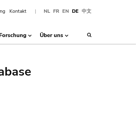
ng
Kontakt
NL
FR
EN
DE
中文
Forschung
Über uns
Search
abase