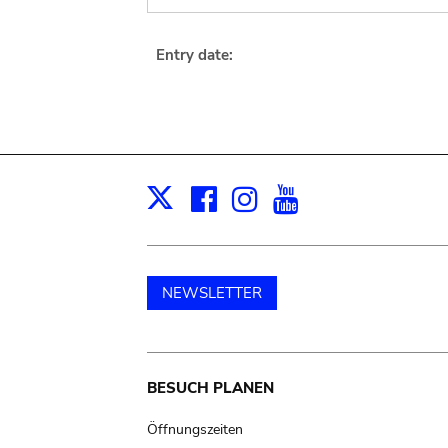
Entry date:
Facebook
Instagram
Youtube
Print
X
NEWSLETTER
Main
BESUCH PLANEN
navigation
Öffnungszeiten