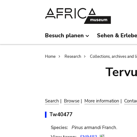
Skip
Skip
to
to
main
search
content
Besuch planen
Sehen & Erleb
Breadcrumb
Home
Research
Collections, archives and l
Terv
Search
|
Browse
|
More information
|
Conta
Tw40477
Species:
Pinus armandi
Franch.