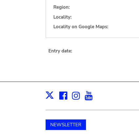
Region:
Locality:
Locality on Google Maps:
Entry date:
Facebook
Instagram
Youtube
Print
X
NEWSLETTER