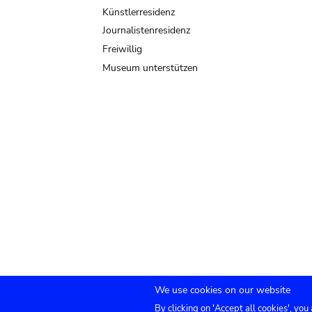
Künstlerresidenz
Journalistenresidenz
Freiwillig
Museum unterstützen
We use cookies on our website
By clicking on 'Accept all cookies', you