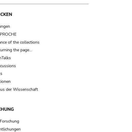
ECKEN
ungen
t PROCHE
nce of the collections
turning the page…
Talks
scussions
ts
tionen
us der Wissenschaft
CHUNG
 Forschung
ntlichungen