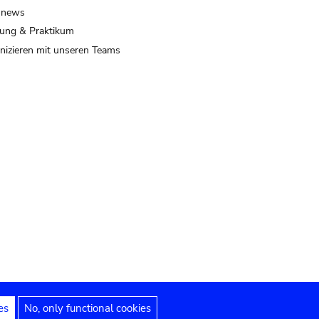
 news
ung & Praktikum
izieren mit unseren Teams
es
No, only functional cookies