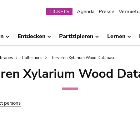
Submenu
TICKETS
Agenda
Presse
Vermietu
en
Entdecken
Partizipieren
Lernen
ibraries
Collections
Tervuren Xylarium Wood Database
uren Xylarium Wood Dat
ct persons