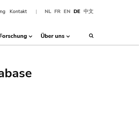
ng
Kontakt
NL
FR
EN
DE
中文
Forschung
Über uns
Search
abase