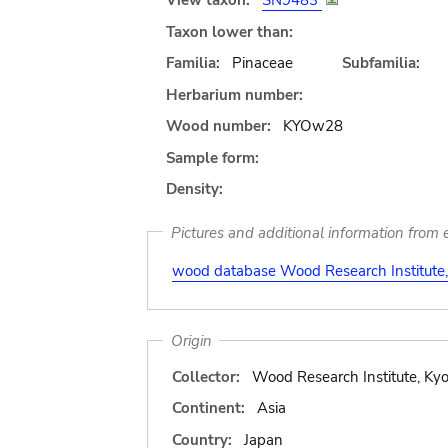
View taxon:
SN9483
Taxon lower than:
Familia:
Pinaceae
Subfamilia:
Herbarium number:
Wood number:
KYOw28
Sample form:
Density:
Pictures and additional information from e
wood database Wood Research Institute, 
Origin
Collector:
Wood Research Institute, Kyo
Continent:
Asia
Country:
Japan