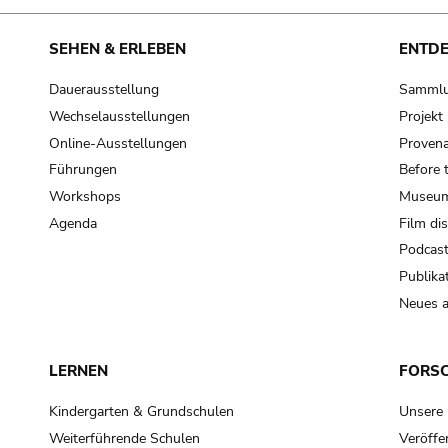
SEHEN & ERLEBEN
ENTD
Dauerausstellung
Samml
Wechselausstellungen
Projek
Online-Ausstellungen
Provena
Führungen
Before 
Workshops
Museum
Agenda
Film di
Podcas
Publika
Neues a
LERNEN
FORS
Kindergarten & Grundschulen
Unsere
Weiterführende Schulen
Veröffe