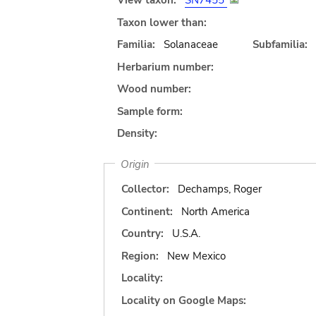
View taxon:
SN7455
Taxon lower than:
Familia:
Solanaceae
Subfamilia:
Herbarium number:
Wood number:
Sample form:
Density:
Origin
Collector:
Dechamps, Roger
Continent:
North America
Country:
U.S.A.
Region:
New Mexico
Locality:
Locality on Google Maps: