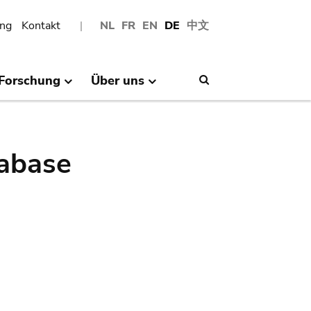
ng
Kontakt
NL
FR
EN
DE
中文
Forschung
Über uns
Search
abase