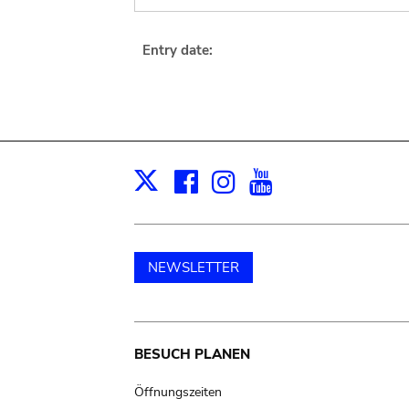
Entry date:
Facebook
Instagram
Youtube
Print
X
NEWSLETTER
Main
BESUCH PLANEN
navigation
Öffnungszeiten