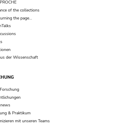
t PROCHE
nce of the collections
turning the page…
Talks
scussions
ts
tionen
us der Wissenschaft
CHUNG
 Forschung
ntlichungen
 news
ung & Praktikum
izieren mit unseren Teams