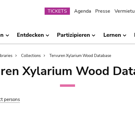
Submenu
TICKETS
Agenda
Presse
Vermietu
en
Entdecken
Partizipieren
Lernen
ibraries
Collections
Tervuren Xylarium Wood Database
uren Xylarium Wood Dat
ct persons