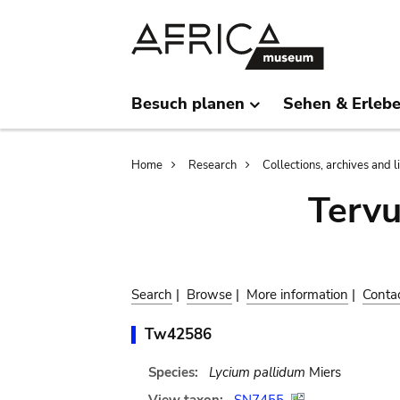
Skip
Skip
to
to
main
search
content
Besuch planen
Sehen & Erleb
Breadcrumb
Home
Research
Collections, archives and l
Terv
Search
|
Browse
|
More information
|
Conta
Tw42586
Species:
Lycium pallidum
Miers