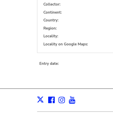
Collector:
Continent:
Country:
Region:
Locality:
Locality on Google Maps:
Entry date:
Facebook
Instagram
Youtube
Print
X