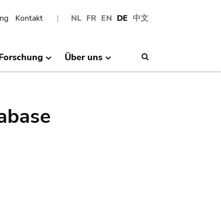
ng
Kontakt
NL
FR
EN
DE
中文
Forschung
Über uns
Search
abase