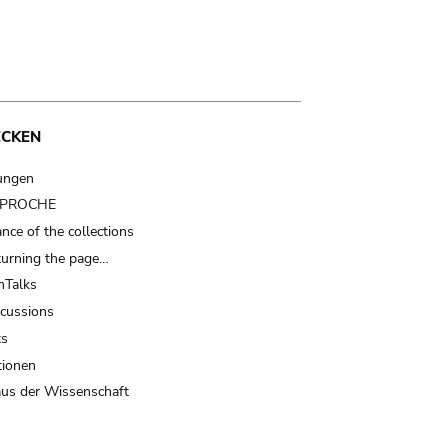
ECKEN
ungen
t PROCHE
nce of the collections
turning the page…
Talks
scussions
ts
tionen
us der Wissenschaft