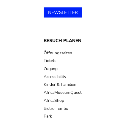
NEWSLETTER
Main
BESUCH PLANEN
navigation
Öffnungszeiten
Tickets
Zugang
Accessibility
Kinder & Familien
AfricaMuseumQuest
AfricaShop
Bistro Tembo
Park