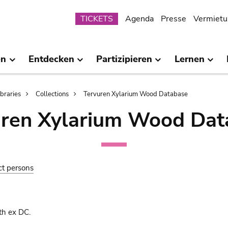
Submenu
TICKETS
Agenda
Presse
Vermietu
en
Entdecken
Partizipieren
Lernen
ibraries
Collections
Tervuren Xylarium Wood Database
uren Xylarium Wood Dat
ct persons
th ex DC.