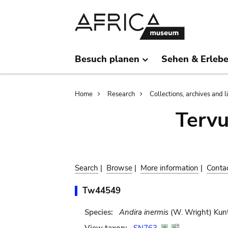
Skip
Skip
to
to
main
search
content
Besuch planen
Sehen & Erleb
Breadcrumb
Home
Research
Collections, archives and l
Terv
Search
|
Browse
|
More information
|
Conta
Tw44549
Species:
Andira inermis
(W. Wright) Kun