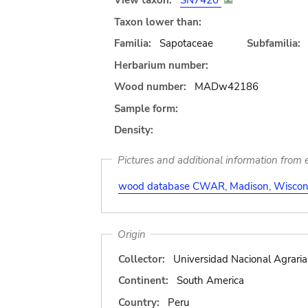
View taxon:
SN7420
Taxon lower than:
Familia:
Sapotaceae
Subfamilia:
Herbarium number:
Wood number:
MADw42186
Sample form:
Density:
Pictures and additional information from e
wood database CWAR, Madison, Wiscons
Origin
Collector:
Universidad Nacional Agraria
Continent:
South America
Country:
Peru