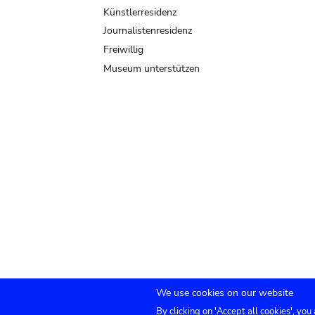
Künstlerresidenz
Journalistenresidenz
Freiwillig
Museum unterstützen
We use cookies on our website
By clicking on 'Accept all cookies', you