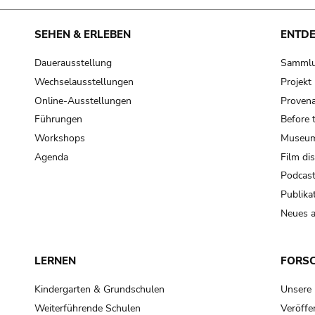
SEHEN & ERLEBEN
ENTD
Dauerausstellung
Samml
Wechselausstellungen
Projek
Online-Ausstellungen
Provena
Führungen
Before 
Workshops
Museum
Agenda
Film di
Podcas
Publika
Neues a
LERNEN
FORS
Kindergarten & Grundschulen
Unsere
Weiterführende Schulen
Veröffe