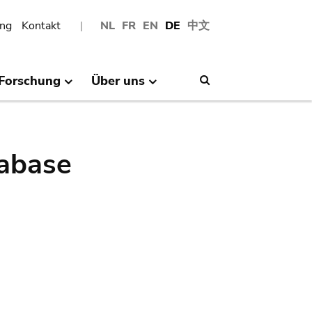
ng
Kontakt
NL
FR
EN
DE
中文
Forschung
Über uns
Search
abase