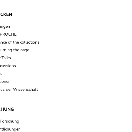
ECKEN
ungen
t PROCHE
nce of the collections
turning the page…
Talks
scussions
ts
tionen
us der Wissenschaft
CHUNG
 Forschung
ntlichungen