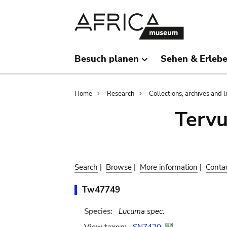
Skip
Skip
to
to
main
search
content
Besuch planen
Sehen & Erleb
Breadcrumb
Home
Research
Collections, archives and l
Terv
Search
|
Browse
|
More information
|
Conta
Tw47749
Species:
Lucuma spec.