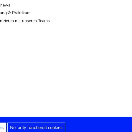
 news
ung & Praktikum
izieren mit unseren Teams
es
No, only functional cookies