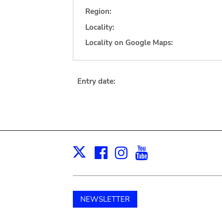
Region:
Locality:
Locality on Google Maps:
Entry date:
Facebook
Instagram
Youtube
Print
X
NEWSLETTER