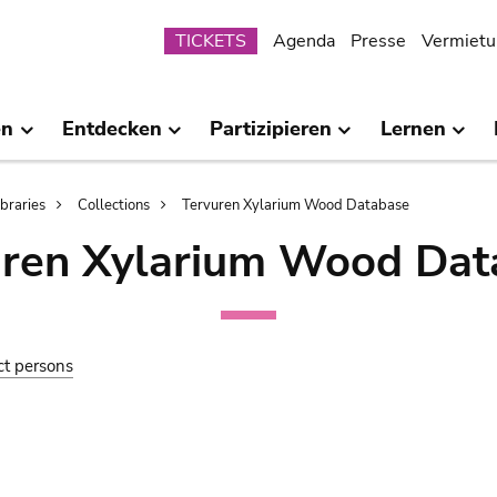
Submenu
TICKETS
Agenda
Presse
Vermietu
en
Entdecken
Partizipieren
Lernen
ibraries
Collections
Tervuren Xylarium Wood Database
uren Xylarium Wood Dat
ct persons