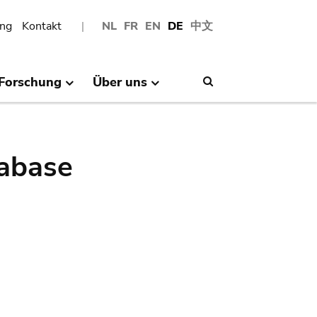
ng
Kontakt
NL
FR
EN
DE
中文
Forschung
Über uns
Search
abase