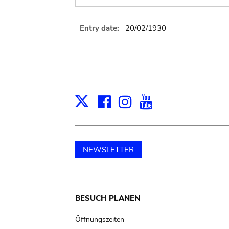
Entry date:
20/02/1930
Facebook
Instagram
Youtube
Print
X
NEWSLETTER
Main
BESUCH PLANEN
navigation
Öffnungszeiten