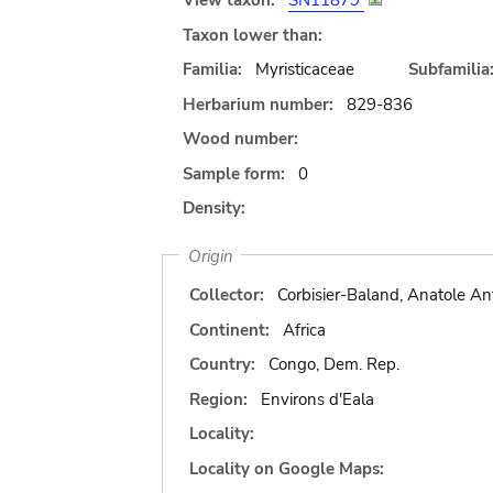
View taxon:
SN11879
Taxon lower than:
Familia:
Myristicaceae
Subfamilia
Herbarium number:
829-836
Wood number:
Sample form:
0
Density:
Origin
Collector:
Corbisier-Baland, Anatole Ant
Continent:
Africa
Country:
Congo, Dem. Rep.
Region:
Environs d'Eala
Locality:
Locality on Google Maps: