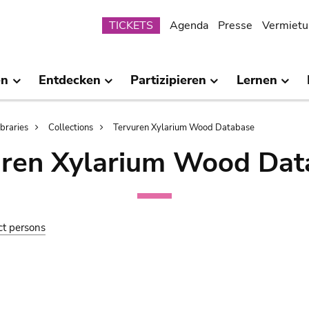
Submenu
TICKETS
Agenda
Presse
Vermietu
en
Entdecken
Partizipieren
Lernen
ibraries
Collections
Tervuren Xylarium Wood Database
uren Xylarium Wood Dat
ct persons