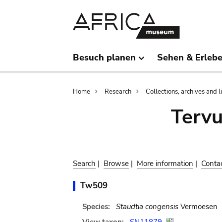
Skip
Skip
to
to
main
search
content
Besuch planen
Sehen & Erleb
Breadcrumb
Home
Research
Collections, archives and l
Terv
Search
|
Browse
|
More information
|
Conta
Tw509
Species:
Staudtia congensis
Vermoesen