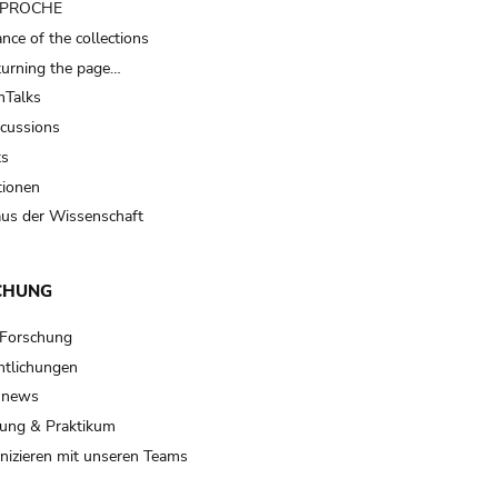
t PROCHE
nce of the collections
turning the page…
Talks
scussions
ts
tionen
us der Wissenschaft
CHUNG
 Forschung
ntlichungen
 news
ung & Praktikum
izieren mit unseren Teams