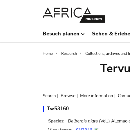
Skip
Skip
to
to
main
search
content
Besuch planen
Sehen & Erleb
Breadcrumb
Home
Research
Collections, archives and l
Terv
Search
|
Browse
|
More information
|
Conta
Tw53160
Species:
Dalbergia nigra
(Vell.) Allemao 