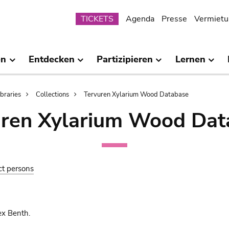
Submenu
TICKETS
Agenda
Presse
Vermietu
en
Entdecken
Partizipieren
Lernen
ibraries
Collections
Tervuren Xylarium Wood Database
uren Xylarium Wood Dat
ct persons
ex Benth.