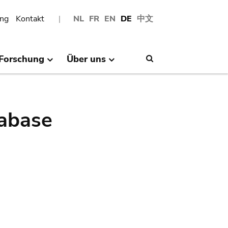
ng
Kontakt
NL
FR
EN
DE
中文
Forschung
Über uns
Search
abase