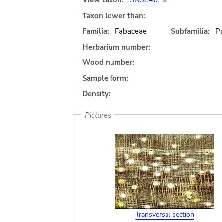
View taxon:
SN3846
Taxon lower than:
Familia:
Fabaceae
Subfamilia:
Pa
Herbarium number:
Wood number:
Sample form:
Density:
Pictures
Transversal section