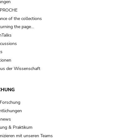
ungen
t PROCHE
nce of the collections
turning the page…
Talks
scussions
ts
tionen
us der Wissenschaft
CHUNG
 Forschung
ntlichungen
 news
ung & Praktikum
izieren mit unseren Teams