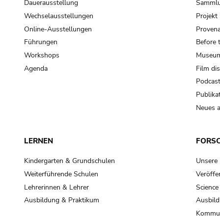
Dauerausstellung
Samml
Wechselausstellungen
Projek
Online-Ausstellungen
Provena
Führungen
Before 
Workshops
Museum
Agenda
Film di
Podcas
Publika
Neues a
LERNEN
FORS
Kindergarten & Grundschulen
Unsere
Weiterführende Schulen
Veröffe
Lehrerinnen & Lehrer
Science
Ausbildung & Praktikum
Ausbild
Kommun