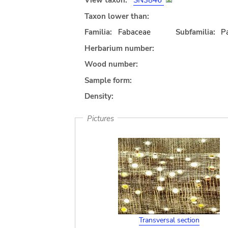
View taxon:
SN3846
Taxon lower than:
Familia:
Fabaceae
Subfamilia:
Pa
Herbarium number:
Wood number:
Sample form:
Density:
Pictures
Transversal section