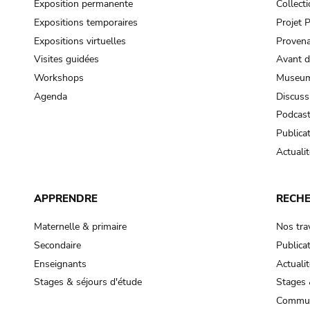
Exposition permanente
Collect
Expositions temporaires
Projet
Expositions virtuelles
Provena
Visites guidées
Avant d
Workshops
Museum
Agenda
Discuss
Podcas
Publica
Actualit
APPRENDRE
RECH
Maternelle & primaire
Nos tra
Secondaire
Publica
Enseignants
Actualit
Stages & séjours d'étude
Stages 
Commun