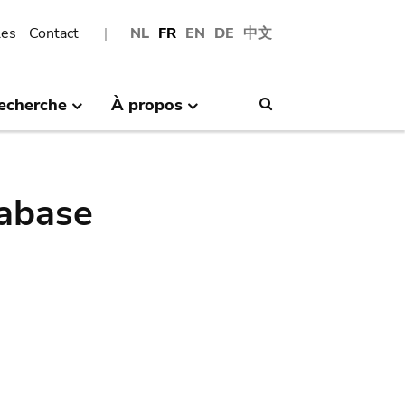
les
Contact
NL
FR
EN
DE
中文
echerche
À propos
Search
abase