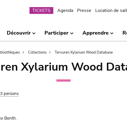
Submenu
TICKETS
Agenda
Presse
Location de sal
Découvrir
Participer
Apprendre
R
bibliothèques
Collections
Tervuren Xylarium Wood Database
uren Xylarium Wood Dat
ct persons
ex Benth.