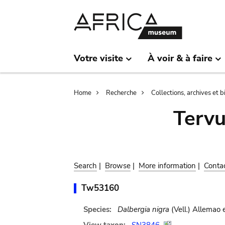
Skip
Skip
to
to
main
search
content
Votre visite
À voir & à faire
Breadcrumb
Home
Recherche
Collections, archives et 
Terv
Search
|
Browse
|
More information
|
Conta
Tw53160
Species:
Dalbergia nigra
(Vell.) Allemao 