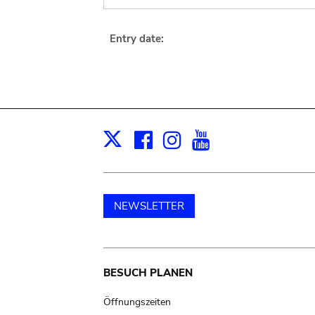
Entry date:
Facebook
Instagram
Youtube
Print
X
NEWSLETTER
Main
BESUCH PLANEN
navigation
Öffnungszeiten