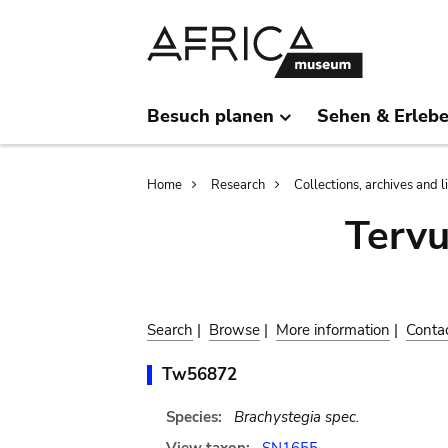
Skip
Skip
to
to
main
search
content
Besuch planen
Sehen & Erleb
Breadcrumb
Home
Research
Collections, archives and l
Terv
Search
|
Browse
|
More information
|
Conta
Tw56872
Species:
Brachystegia spec.