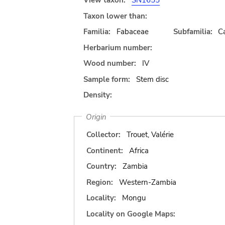
View taxon:
SN1655
Taxon lower than:
Familia:
Fabaceae
Subfamilia:
C
Herbarium number:
Wood number:
IV
Sample form:
Stem disc
Density:
Origin
Collector:
Trouet, Valérie
Continent:
Africa
Country:
Zambia
Region:
Western-Zambia
Locality:
Mongu
Locality on Google Maps: