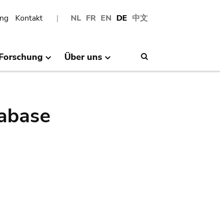
ng
Kontakt
NL
FR
EN
DE
中文
Forschung
Über uns
Search
abase