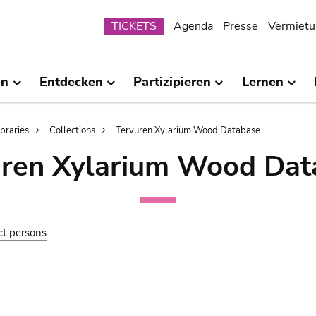
Submenu
TICKETS
Agenda
Presse
Vermietu
en
Entdecken
Partizipieren
Lernen
ibraries
Collections
Tervuren Xylarium Wood Database
uren Xylarium Wood Dat
ct persons