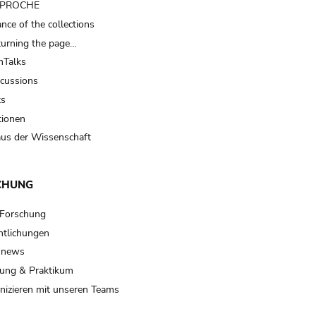
t PROCHE
nce of the collections
turning the page…
Talks
scussions
ts
tionen
us der Wissenschaft
CHUNG
 Forschung
ntlichungen
 news
ung & Praktikum
izieren mit unseren Teams