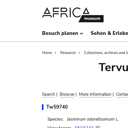
Skip
Skip
to
to
main
search
content
Besuch planen
Sehen & Erleb
Breadcrumb
Home
Research
Collections, archives and l
Terv
Search
|
Browse
|
More information
|
Conta
Tw59740
Species:
Jasminum odoratissimum
L.