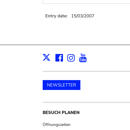
Entry date:
15/03/2007
Facebook
Instagram
Youtube
Print
X
NEWSLETTER
Main
BESUCH PLANEN
navigation
Öffnungszeiten