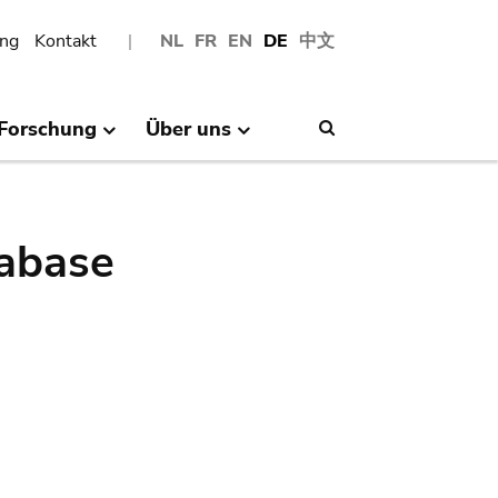
ng
Kontakt
NL
FR
EN
DE
中文
Forschung
Über uns
Search
abase