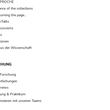
t PROCHE
nce of the collections
turning the page…
Talks
scussions
ts
tionen
us der Wissenschaft
CHUNG
 Forschung
ntlichungen
 news
ung & Praktikum
izieren mit unseren Teams