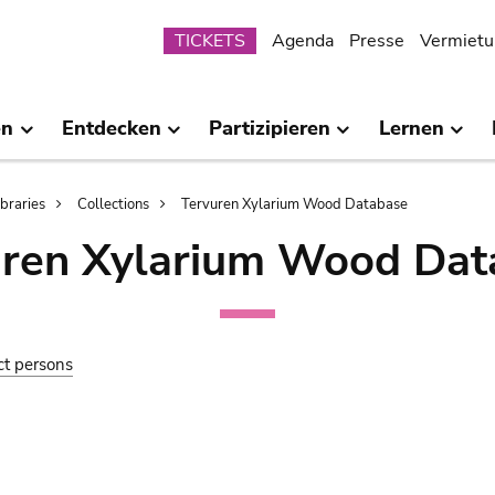
Submenu
TICKETS
Agenda
Presse
Vermietu
en
Entdecken
Partizipieren
Lernen
ibraries
Collections
Tervuren Xylarium Wood Database
uren Xylarium Wood Dat
ct persons