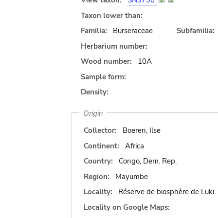
View taxon:
SN3790
Taxon lower than:
Familia:
Burseraceae
Subfamilia:
Herbarium number:
Wood number:
10A
Sample form:
Density:
Origin
Collector:
Boeren, Ilse
Continent:
Africa
Country:
Congo, Dem. Rep.
Region:
Mayumbe
Locality:
Réserve de biosphère de Luki
Locality on Google Maps: