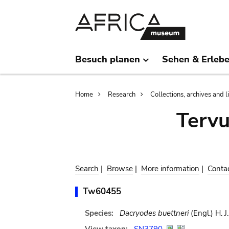
Skip
Skip
to
to
main
search
content
Besuch planen
Sehen & Erleb
Breadcrumb
Home
Research
Collections, archives and l
Terv
Search
|
Browse
|
More information
|
Conta
Tw60455
Species:
Dacryodes buettneri
(Engl.) H. J