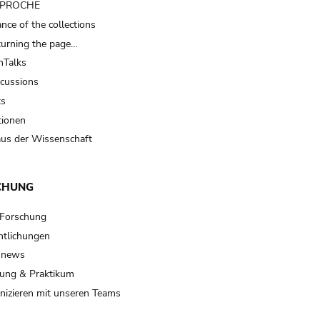
t PROCHE
nce of the collections
turning the page…
Talks
scussions
ts
tionen
us der Wissenschaft
CHUNG
 Forschung
ntlichungen
 news
ung & Praktikum
izieren mit unseren Teams