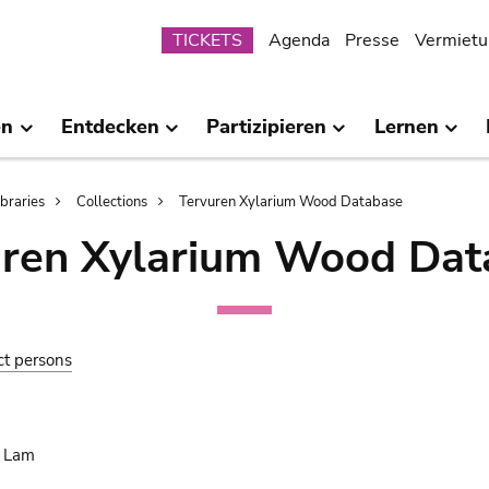
Submenu
TICKETS
Agenda
Presse
Vermietu
en
Entdecken
Partizipieren
Lernen
ibraries
Collections
Tervuren Xylarium Wood Database
uren Xylarium Wood Dat
ct persons
. Lam