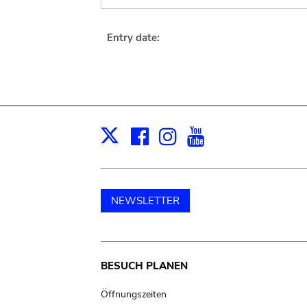
Entry date:
Facebook
Instagram
Youtube
Print
X
NEWSLETTER
Main
BESUCH PLANEN
navigation
Öffnungszeiten