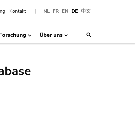
ng
Kontakt
NL
FR
EN
DE
中文
Forschung
Über uns
Search
abase