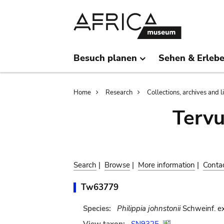
Skip
Skip
to
to
main
search
content
Besuch planen
Sehen & Erleb
Breadcrumb
Home
Research
Collections, archives and l
Terv
Search
|
Browse
|
More information
|
Conta
Tw63779
Species:
Philippia johnstonii
Schweinf. ex