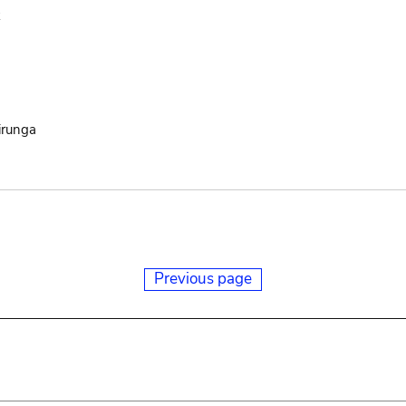
k
irunga
Previous page