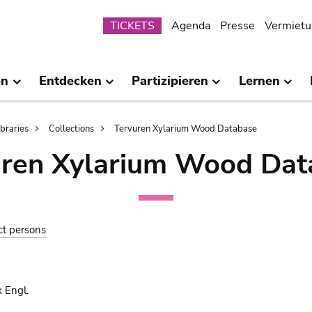
Submenu
TICKETS
Agenda
Presse
Vermietu
en
Entdecken
Partizipieren
Lernen
ibraries
Collections
Tervuren Xylarium Wood Database
uren Xylarium Wood Dat
ct persons
 Engl.