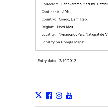
Collector:
Habakaramo Macumu Patric
Continent:
Africa
Country:
Congo, Dem. Rep.
Region:
Nord Kivu
Locality:
NyiragongoParc National de V
Locality on Google Maps:
Entry date:
2/10/2012
Facebook
Instagram
Youtube
Print
X