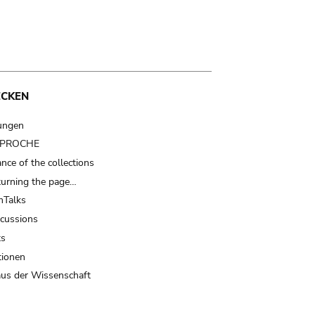
ECKEN
ungen
t PROCHE
nce of the collections
turning the page…
Talks
scussions
ts
tionen
us der Wissenschaft