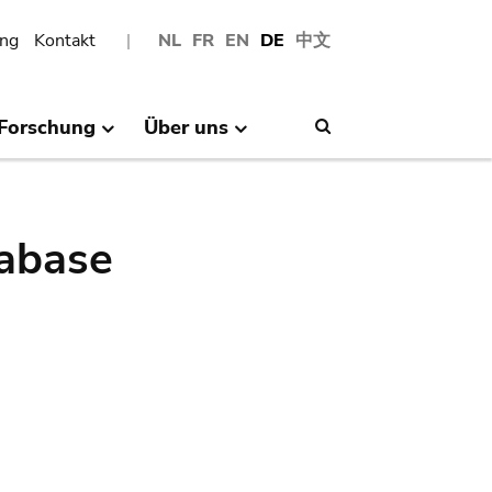
ng
Kontakt
NL
FR
EN
DE
中文
Forschung
Über uns
Search
abase