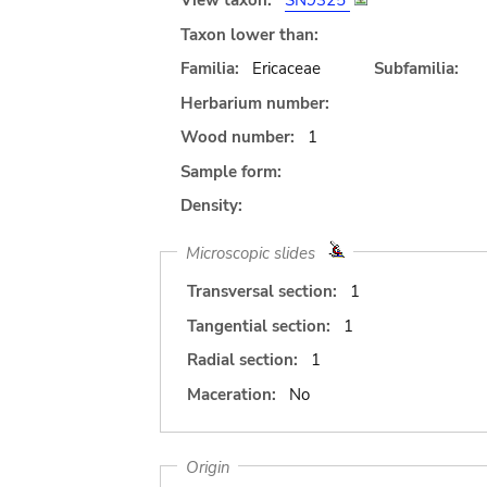
View taxon:
SN9325
Taxon lower than:
Familia:
Ericaceae
Subfamilia:
Herbarium number:
Wood number:
1
Sample form:
Density:
Microscopic slides
Transversal section:
1
Tangential section:
1
Radial section:
1
Maceration:
No
Origin