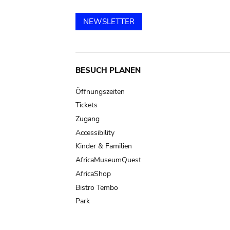
NEWSLETTER
Main
BESUCH PLANEN
navigation
Öffnungszeiten
Tickets
Zugang
Accessibility
Kinder & Familien
AfricaMuseumQuest
AfricaShop
Bistro Tembo
Park