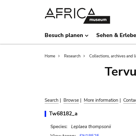
Skip
Skip
to
to
main
search
content
Besuch planen
Sehen & Erleb
Breadcrumb
Home
Research
Collections, archives and l
Terv
Search
|
Browse
|
More information
|
Conta
Tw68182_a
Species:
Leplaea thompsonii