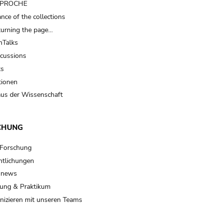
t PROCHE
nce of the collections
turning the page…
Talks
scussions
ts
tionen
us der Wissenschaft
CHUNG
 Forschung
ntlichungen
 news
ung & Praktikum
izieren mit unseren Teams