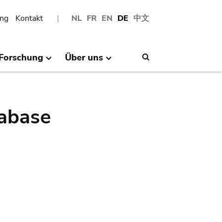
ng
Kontakt
NL
FR
EN
DE
中文
Forschung
Über uns
Search
abase