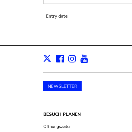
Entry date:
Facebook
Instagram
Youtube
Print
X
NEWSLETTER
Main
BESUCH PLANEN
navigation
Öffnungszeiten