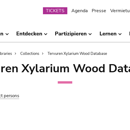
Submenu
TICKETS
Agenda
Presse
Vermietu
en
Entdecken
Partizipieren
Lernen
ibraries
Collections
Tervuren Xylarium Wood Database
uren Xylarium Wood Dat
ct persons