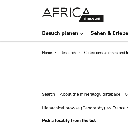
Skip
Skip
to
to
main
search
content
Besuch planen
Sehen & Erleb
Breadcrumb
Home
Research
Collections, archives and l
Search
|
About the mineralogy database
|
C
Hierarchical browse (Geography)
>>
France
Pick a locality from the list