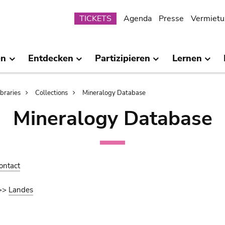
Submenu
TICKETS
Agenda
Presse
Vermietu
en
Entdecken
Partizipieren
Lernen
ibraries
Collections
Mineralogy Database
Mineralogy Database
ontact
>>
Landes