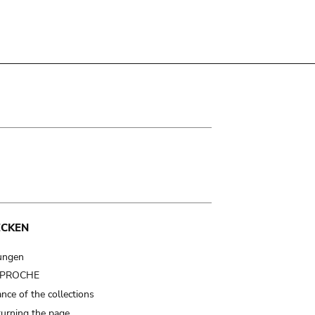
ECKEN
ungen
t PROCHE
nce of the collections
turning the page…