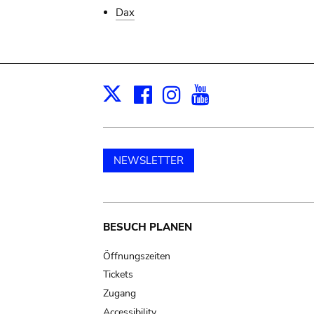
Dax
Facebook
Instagram
Youtube
Print
X
NEWSLETTER
Main
BESUCH PLANEN
navigation
Öffnungszeiten
Tickets
Zugang
Accessibility