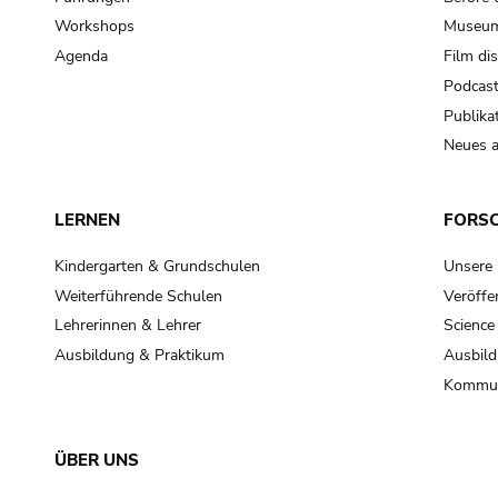
Workshops
Museum
Agenda
Film di
Podcas
Publika
Neues a
LERNEN
FORS
Kindergarten & Grundschulen
Unsere
Weiterführende Schulen
Veröffe
Lehrerinnen & Lehrer
Science
Ausbildung & Praktikum
Ausbild
Kommun
ÜBER UNS