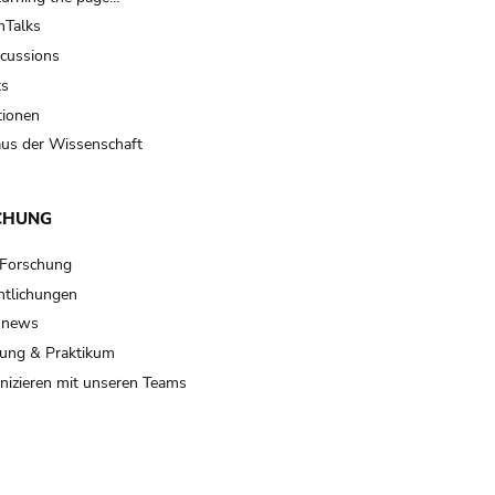
Talks
scussions
ts
tionen
us der Wissenschaft
CHUNG
 Forschung
ntlichungen
 news
ung & Praktikum
izieren mit unseren Teams