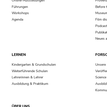
Online-Ausstellungen
Provena
Führungen
Before 
Workshops
Museum
Agenda
Film di
Podcas
Publika
Neues a
LERNEN
FORS
Kindergarten & Grundschulen
Unsere
Weiterführende Schulen
Veröffe
Lehrerinnen & Lehrer
Science
Ausbildung & Praktikum
Ausbild
Kommun
ÜBER UNS