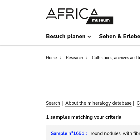
Skip
Skip
to
to
main
search
content
Besuch planen
Sehen & Erleb
Breadcrumb
Home
Research
Collections, archives and l
Search
|
About the mineralogy database
|
C
1 samples matching your criteria
Sample n°1691 :
round nodules, with fibr