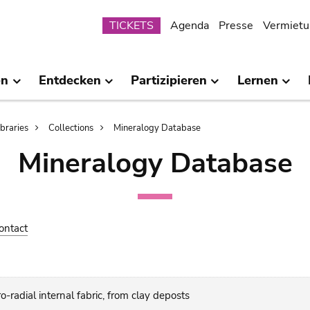
Submenu
TICKETS
Agenda
Presse
Vermietu
en
Entdecken
Partizipieren
Lernen
ibraries
Collections
Mineralogy Database
Mineralogy Database
ontact
o-radial internal fabric, from clay deposts