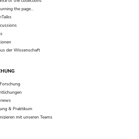
nce of the collections
turning the page…
Talks
scussions
ts
tionen
us der Wissenschaft
CHUNG
 Forschung
ntlichungen
 news
ung & Praktikum
izieren mit unseren Teams