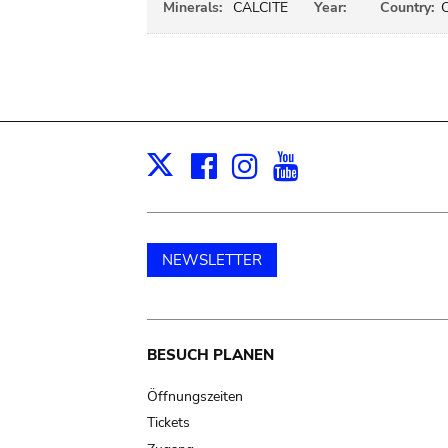
Minerals:
CALCITE
Year:
Country:
Facebook
Instagram
Youtube
Print
X
NEWSLETTER
Main
BESUCH PLANEN
navigation
Öffnungszeiten
Tickets