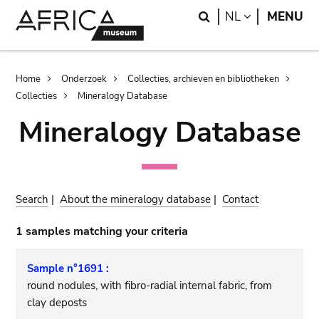
Skip
Skip
Search
LANGUAGE
NL
MENU
to
to
main
search
content
Breadcrumb
Home
Onderzoek
Collecties, archieven en bibliotheken
Collecties
Mineralogy Database
Mineralogy Database
Search
|
About the mineralogy database
|
Contact
1 samples matching your criteria
Sample n°1691 :
round nodules, with fibro-radial internal fabric, from
clay deposts