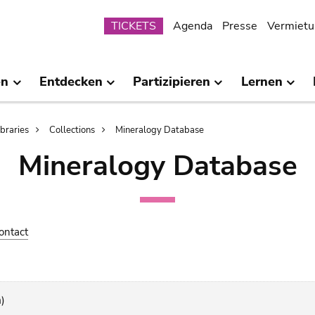
Submenu
TICKETS
Agenda
Presse
Vermietu
en
Entdecken
Partizipieren
Lernen
ibraries
Collections
Mineralogy Database
Mineralogy Database
ontact
)