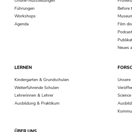
Online-Ausstellungen
Provena
Führungen
Before 
Workshops
Museum
Agenda
Film di
Podcas
Publika
Neues a
LERNEN
FORS
Kindergarten & Grundschulen
Unsere
Weiterführende Schulen
Veröffe
Lehrerinnen & Lehrer
Science
Ausbildung & Praktikum
Ausbild
Kommun
ÜBER UNS