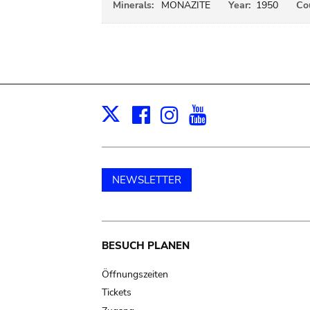
Minerals:
MONAZITE
Year:
1950
Cou
Facebook
Instagram
Youtube
Print
X
NEWSLETTER
Main
BESUCH PLANEN
navigation
Öffnungszeiten
Tickets