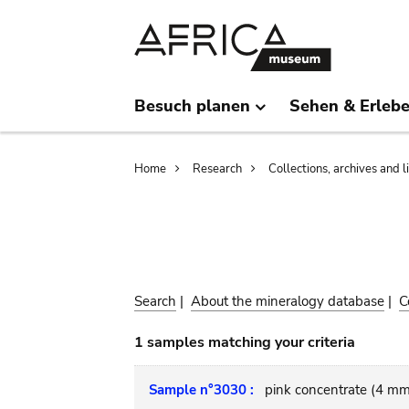
Skip
Skip
to
to
main
search
content
Besuch planen
Sehen & Erleb
Breadcrumb
Home
Research
Collections, archives and l
Search
|
About the mineralogy database
|
C
1 samples matching your criteria
Sample n°3030 :
pink concentrate (4 mm