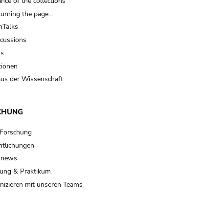
nce of the collections
turning the page…
Talks
scussions
ts
tionen
us der Wissenschaft
CHUNG
 Forschung
ntlichungen
 news
ung & Praktikum
izieren mit unseren Teams