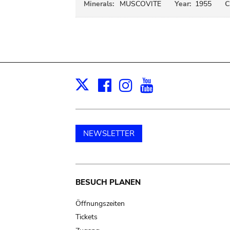
Minerals:
MUSCOVITE
Year:
1955
C
Facebook
Instagram
Youtube
Print
X
NEWSLETTER
Main
BESUCH PLANEN
navigation
Öffnungszeiten
Tickets