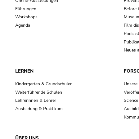
Online-Ausstellungen
Provena
Führungen
Before 
Workshops
Museum
Agenda
Film di
Podcas
Publika
Neues a
LERNEN
FORS
Kindergarten & Grundschulen
Unsere
Weiterführende Schulen
Veröffe
Lehrerinnen & Lehrer
Science
Ausbildung & Praktikum
Ausbild
Kommun
ÜBER UNS