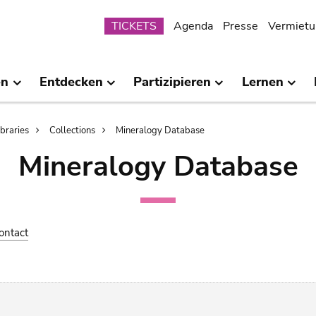
Submenu
TICKETS
Agenda
Presse
Vermietu
en
Entdecken
Partizipieren
Lernen
ibraries
Collections
Mineralogy Database
Mineralogy Database
ontact