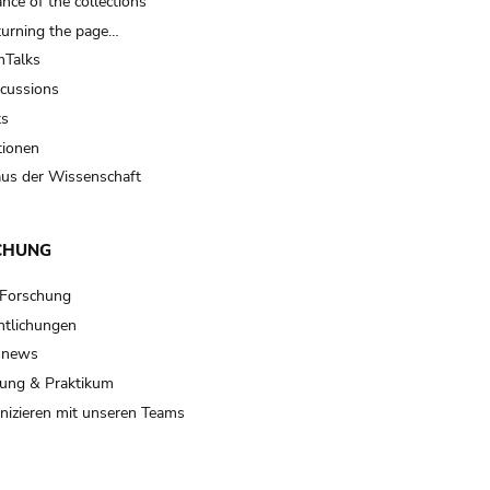
nce of the collections
turning the page…
Talks
scussions
ts
tionen
us der Wissenschaft
CHUNG
 Forschung
ntlichungen
 news
ung & Praktikum
izieren mit unseren Teams