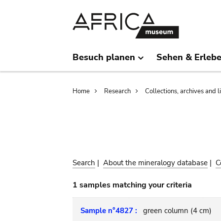
Skip
Skip
to
to
main
search
content
Besuch planen
Sehen & Erleb
Breadcrumb
Home
Research
Collections, archives and l
Search
|
About the mineralogy database
|
C
1 samples matching your criteria
Sample n°4827 :
green column (4 cm)