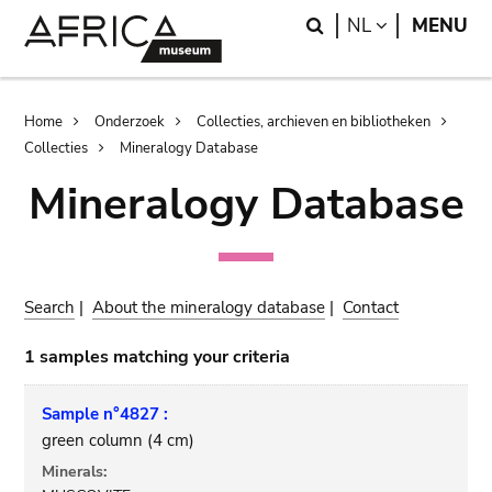
Skip
Skip
Search
LANGUAGE
NL
MENU
to
to
main
search
content
Breadcrumb
Home
Onderzoek
Collecties, archieven en bibliotheken
Collecties
Mineralogy Database
Mineralogy Database
Search
|
About the mineralogy database
|
Contact
1 samples matching your criteria
Sample n°4827 :
green column (4 cm)
Minerals: