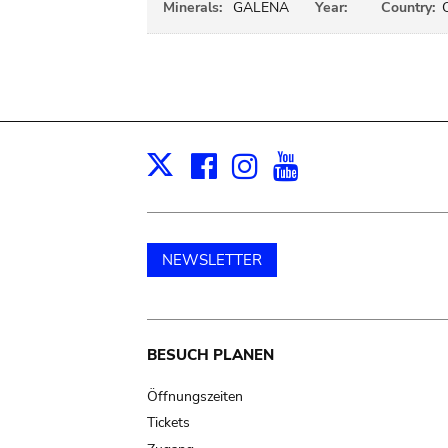
Minerals:
GALENA
Year:
Country:
Facebook
Instagram
Youtube
Print
X
NEWSLETTER
Main
BESUCH PLANEN
navigation
Öffnungszeiten
Tickets