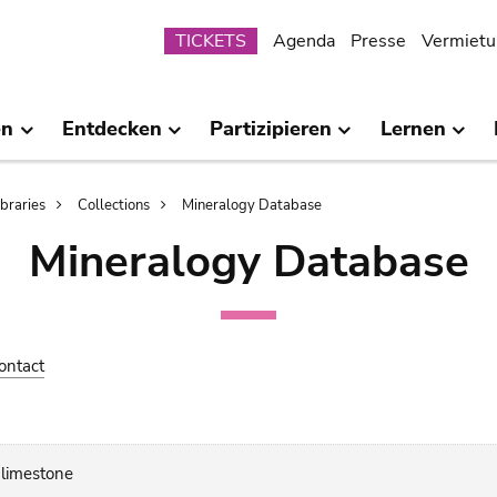
Submenu
TICKETS
Agenda
Presse
Vermietu
en
Entdecken
Partizipieren
Lernen
ibraries
Collections
Mineralogy Database
Mineralogy Database
ontact
 limestone