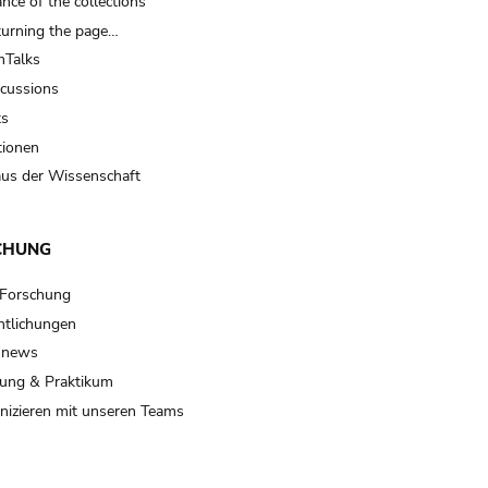
nce of the collections
turning the page…
Talks
scussions
ts
tionen
us der Wissenschaft
CHUNG
 Forschung
ntlichungen
 news
ung & Praktikum
izieren mit unseren Teams