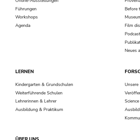
Online-Ausstellungen
Provena
Führungen
Before 
Workshops
Museum
Agenda
Film di
Podcas
Publika
Neues a
LERNEN
FORS
Kindergarten & Grundschulen
Unsere
Weiterführende Schulen
Veröffe
Lehrerinnen & Lehrer
Science
Ausbildung & Praktikum
Ausbild
Kommun
ÜBER UNS