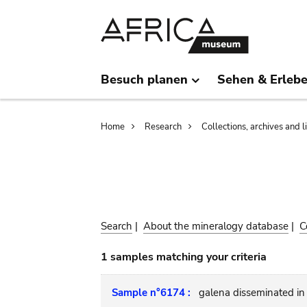
Skip
Skip
to
to
main
search
content
Besuch planen
Sehen & Erleb
Breadcrumb
Home
Research
Collections, archives and l
Search
|
About the mineralogy database
|
C
1 samples matching your criteria
Sample n°6174 :
galena disseminated in