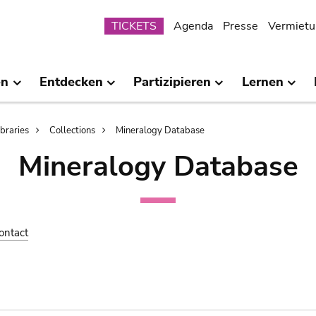
Submenu
TICKETS
Agenda
Presse
Vermietu
en
Entdecken
Partizipieren
Lernen
ibraries
Collections
Mineralogy Database
Mineralogy Database
ontact