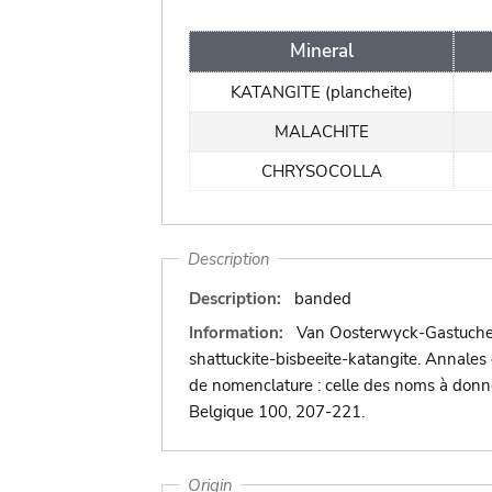
Mineral
KATANGITE (plancheite)
MALACHITE
CHRYSOCOLLA
Description
Description:
banded
Information:
Van Oosterwyck-Gastuche, M
shattuckite-bisbeeite-katangite. Annales
de nomenclature : celle des noms à donner
Belgique 100, 207-221.
Origin