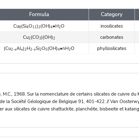
Formula
Category
Cu
(Si
O
)
(OH)
•H
O
inosilicates
8
4
11
2
4
2
Cu
(CO
)(OH)
carbonates
2
3
2
(Cu
Al
)
H
Si
O
(OH)
•nH
O
phyllosilicates
2-x
x
2
2-x
2
5
4
2
.C., 1968. Sur la nomenclature de certains silicates de cuivre du
 de la Société Géologique de Belgique 91, 401-422. // Van Oosterw
 aux silicates de cuivre shattuckite, planchéite, bisbeeite et katan