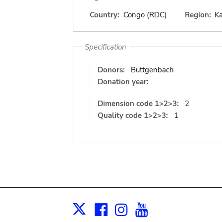
Country:
Congo (RDC)
Region:
K
Specification
Donors:
Buttgenbach
Donation year:
Dimension code 1>2>3:
2
Quality code 1>2>3:
1
Facebook
Instagram
Youtube
Print
X