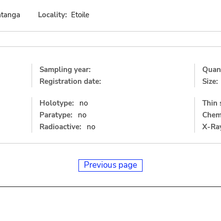
atanga
Locality:
Etoile
Sampling year:
Quant
Registration date:
Size:
Holotype:
no
Thin 
Paratype:
no
Chemi
Radioactive:
no
X-Ray
Previous page