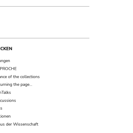
ECKEN
ungen
t PROCHE
nce of the collections
turning the page…
Talks
scussions
ts
tionen
us der Wissenschaft