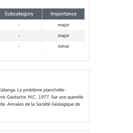
Subcategory
Importance
-
major
-
major
-
minor
 Katanga. Le problème planchéite-
yck-Gastuche, M.C., 1977. Sur une querelle
gite. Annales de la Société Géologique de