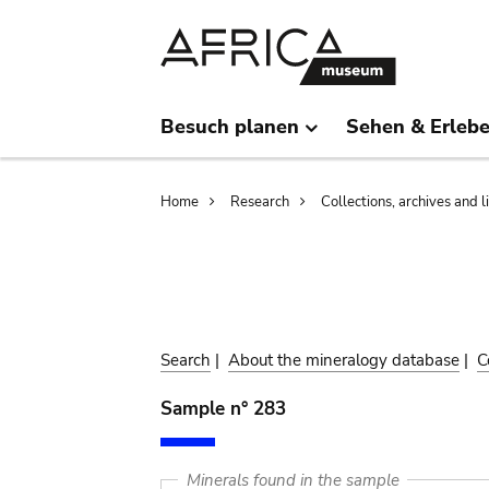
Skip
Skip
to
to
main
search
content
Besuch planen
Sehen & Erleb
Breadcrumb
Home
Research
Collections, archives and l
Search
|
About the mineralogy database
|
C
Sample n° 283
Minerals found in the sample