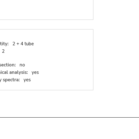
ity:
2 + 4 tube
2
section:
no
cal analysis:
yes
 spectra:
yes