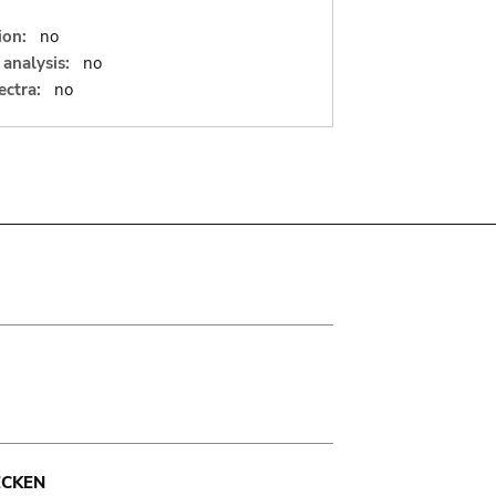
ion:
no
analysis:
no
ectra:
no
ECKEN