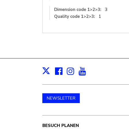
Dimension code 1>2>3:
3
Quality code 1>2>3:
1
Facebook
Instagram
Youtube
Print
X
NEWSLETTER
Main
BESUCH PLANEN