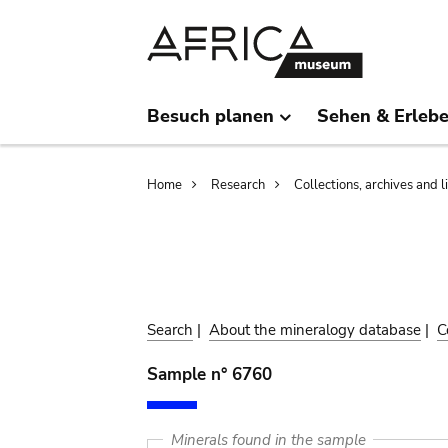
Skip
Skip
to
to
main
search
content
Besuch planen
Sehen & Erleb
Breadcrumb
Home
Research
Collections, archives and l
Search
|
About the mineralogy database
|
C
Sample n° 6760
Minerals found in the sample