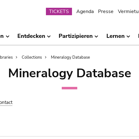
Submenu
TICKETS
Agenda
Presse
Vermietu
en
Entdecken
Partizipieren
Lernen
ibraries
Collections
Mineralogy Database
Mineralogy Database
ontact