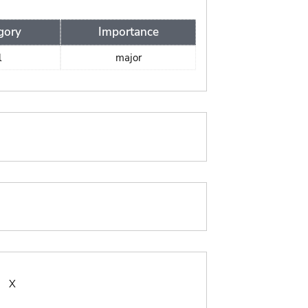
gory
Importance
l
major
:
X