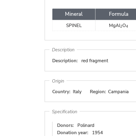
Mineral
Formula
SPINEL
MgAl
O
2
4
Description
Description:
red fragment
Origin
Country:
Italy
Region:
Campania
Specification
Donors:
Polinard
Donation year:
1954