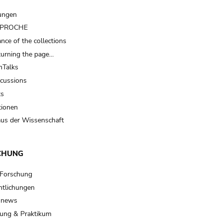
ungen
t PROCHE
nce of the collections
turning the page…
Talks
scussions
ts
tionen
us der Wissenschaft
CHUNG
 Forschung
ntlichungen
 news
ung & Praktikum