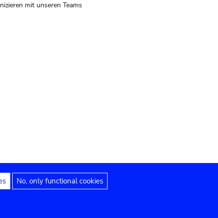
izieren mit unseren Teams
es
No, only functional cookies
 Hinweise
Erklärung zur Barrierefreiheit