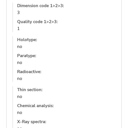
Dimension code 1>2>3:
3
Quality code 1>2>3:
1
Holotype:
no
Paratype:
no
Radioactive:
no
Thin section:
no
Chemical analysis:
no
X-Ray spectra: