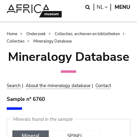
Skip
Skip
Search
LANGUAGE
NL
MENU
to
to
main
search
content
Breadcrumb
Home
Onderzoek
Collecties, archieven en bibliotheken
Collecties
Mineralogy Database
Mineralogy Database
Search
|
About the mineralogy database
|
Contact
Sample n° 6760
Minerals found in the sample
Mineral
SPINEL