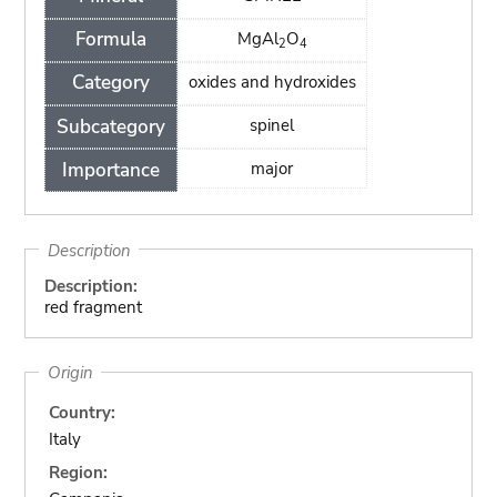
Formula
MgAl
O
2
4
Category
oxides and hydroxides
Subcategory
spinel
Importance
major
Description
Description:
red fragment
Origin
Country:
Italy
Region: