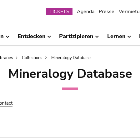
Submenu
TICKETS
Agenda
Presse
Vermietu
en
Entdecken
Partizipieren
Lernen
ibraries
Collections
Mineralogy Database
Mineralogy Database
ontact