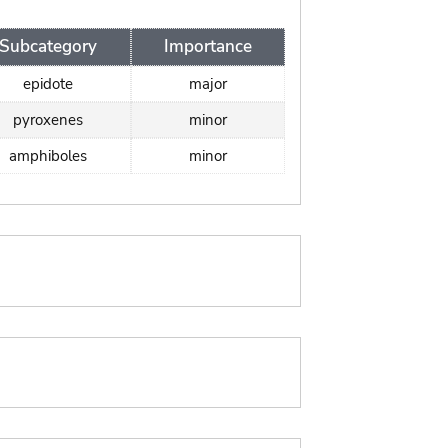
Subcategory
Importance
epidote
major
pyroxenes
minor
amphiboles
minor