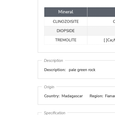
Mineral
CLINOZOISITE
DIOPSIDE
TREMOLITE
[ ]Ca
2
Description
Description:
pale green rock
Origin
Country:
Madagascar
Region:
Fiana
Specification