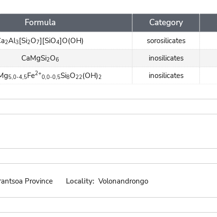
Formula
Category
Ca
Al
[Si
O
][SiO
]O(OH)
sorosilicates
2
3
2
7
4
CaMgSi
O
inosilicates
2
6
2+
Mg
Fe
Si
O
(OH)
inosilicates
5,0-4,5
0,0-0,5
8
22
2
rantsoa Province
Locality:
Volonandrongo