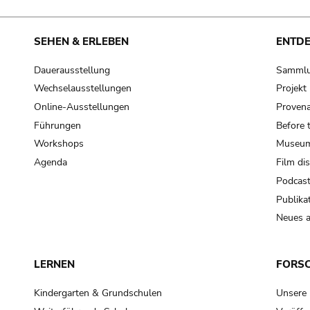
SEHEN & ERLEBEN
ENTD
Dauerausstellung
Samml
Wechselausstellungen
Projek
Online-Ausstellungen
Provena
Führungen
Before 
Workshops
Museum
Agenda
Film di
Podcas
Publika
Neues a
LERNEN
FORS
Kindergarten & Grundschulen
Unsere