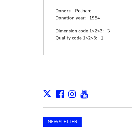
Donors:
Polinard
Donation year:
1954
Dimension code 1>2>3:
3
Quality code 1>2>3:
1
Facebook
Instagram
Youtube
Print
X
NEWSLETTER