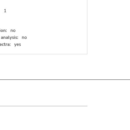
:
1
ion:
no
analysis:
no
ectra:
yes