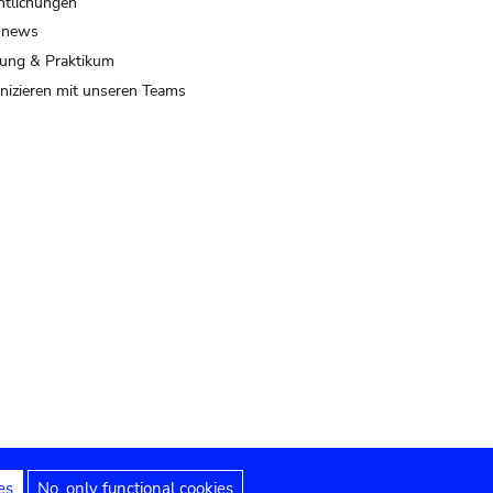
ntlichungen
 news
ung & Praktikum
izieren mit unseren Teams
es
No, only functional cookies