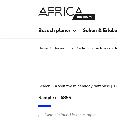
Skip
Skip
to
to
main
search
content
Besuch planen
Sehen & Erleb
Breadcrumb
Home
Research
Collections, archives and l
Search
|
About the mineralogy database
|
C
Sample n° 6856
Minerals found in the sample