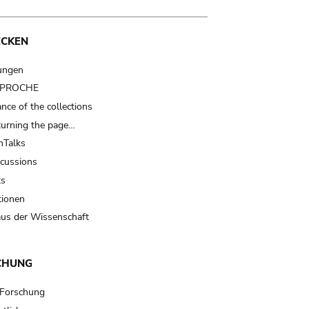
ECKEN
ungen
t PROCHE
nce of the collections
turning the page…
Talks
scussions
ts
tionen
us der Wissenschaft
CHUNG
 Forschung