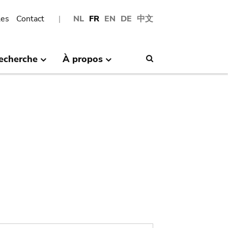
les
Contact
NL
FR
EN
DE
中文
echerche
À propos
Search