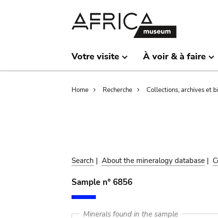
Skip
Skip
to
to
main
search
content
Votre visite
À voir & à faire
Breadcrumb
Home
Recherche
Collections, archives et 
Search
|
About the mineralogy database
|
C
Sample n° 6856
Minerals found in the sample