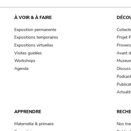
À VOIR & À FAIRE
DÉCO
Exposition permanente
Collect
Expositions temporaires
Projet
Expositions virtuelles
Provena
Visites guidées
Avant d
Workshops
Museum
Agenda
Discuss
Podcas
Publica
Actualit
APPRENDRE
RECH
Maternelle & primaire
Nos tra