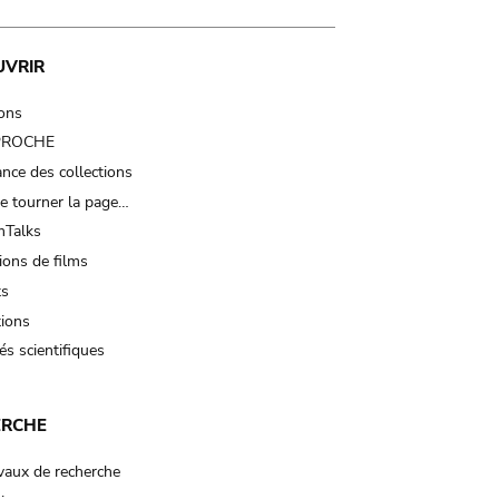
UVRIR
ions
 PROCHE
nce des collections
e tourner la page…
Talks
ions de films
ts
tions
és scientifiques
ERCHE
vaux de recherche