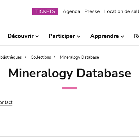
Submenu
TICKETS
Agenda
Presse
Location de sal
Découvrir
Participer
Apprendre
R
bibliothèques
Collections
Mineralogy Database
Mineralogy Database
ontact