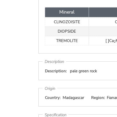
Mineral
CLINOZOISITE
DIOPSIDE
TREMOLITE
[ ]Ca
2
Description
Description:
pale green rock
Origin
Country:
Madagascar
Region:
Fiana
Specification