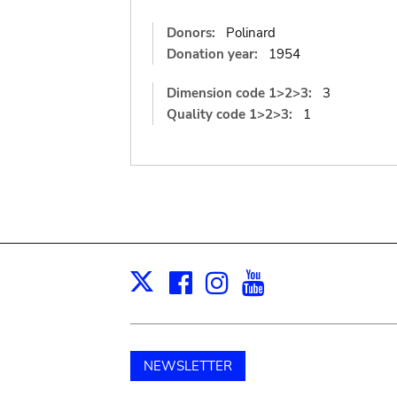
Donors:
Polinard
Donation year:
1954
Dimension code 1>2>3:
3
Quality code 1>2>3:
1
Facebook
Instagram
Youtube
Print
X
NEWSLETTER