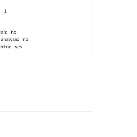
:
1
ion:
no
analysis:
no
ectra:
yes