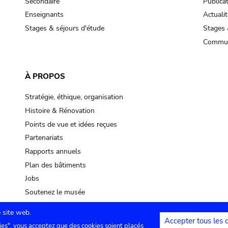
Secondaire
Publica
Enseignants
Actualit
Stages & séjours d'étude
Stages 
Commun
À PROPOS
Stratégie, éthique, organisation
Histoire & Rénovation
Points de vue et idées reçues
Partenariats
Rapports annuels
Plan des bâtiments
Jobs
Soutenez le musée
 site web.
Accepter tous les 
ies", vous acceptez que des cookies soient placés