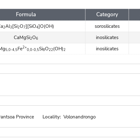
Formula
Category
Ca
Al
[Si
O
][SiO
]O(OH)
sorosilicates
2
3
2
7
4
CaMgSi
O
inosilicates
2
6
2+
Mg
Fe
Si
O
(OH)
inosilicates
5,0-4,5
0,0-0,5
8
22
2
rantsoa Province
Locality:
Volonandrongo