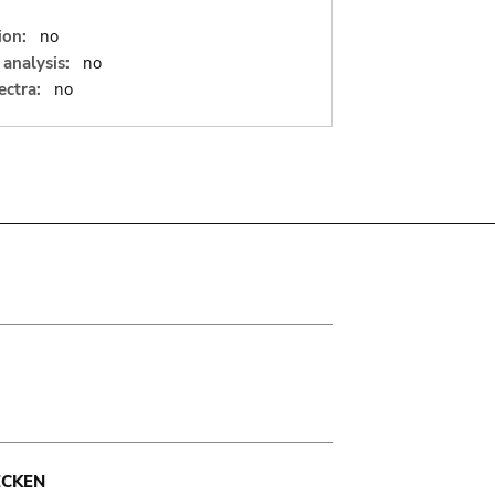
ion:
no
analysis:
no
ectra:
no
ECKEN