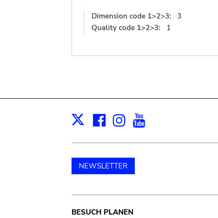
Dimension code 1>2>3:
3
Quality code 1>2>3:
1
Facebook
Instagram
Youtube
Print
X
NEWSLETTER
Main
BESUCH PLANEN