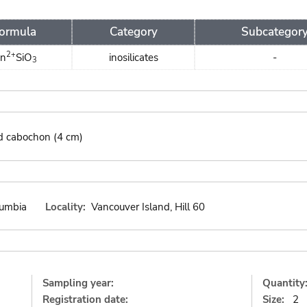
ormula
Category
Subcategor
2+
n
SiO
inosilicates
-
3
d cabochon (4 cm)
lumbia
Locality:
Vancouver Island, Hill 60
Sampling year:
Quantity
Registration date:
Size:
2