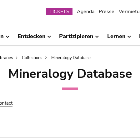
Submenu
TICKETS
Agenda
Presse
Vermietu
en
Entdecken
Partizipieren
Lernen
ibraries
Collections
Mineralogy Database
Mineralogy Database
ontact