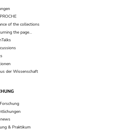
ungen
t PROCHE
nce of the collections
turning the page…
Talks
scussions
ts
tionen
us der Wissenschaft
CHUNG
 Forschung
ntlichungen
 news
ung & Praktikum