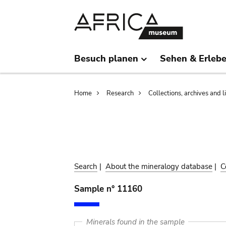
Skip
Skip
to
to
main
search
content
Besuch planen
Sehen & Erleb
Breadcrumb
Home
Research
Collections, archives and l
Search
|
About the mineralogy database
|
C
Sample n° 11160
Minerals found in the sample