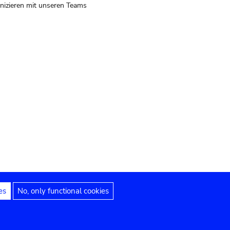
izieren mit unseren Teams
es
No, only functional cookies
 Hinweise
Erklärung zur Barrierefreiheit