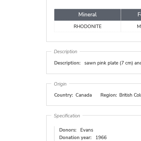
Mineral
F
RHODONITE
M
Description
Description:
sawn pink plate (7 cm) an
Origin
Country:
Canada
Region:
British Co
Specification
Donors:
Evans
Donation year:
1966