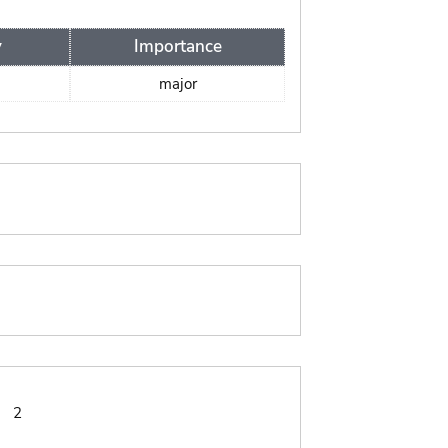
y
Importance
major
:
2