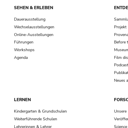
SEHEN & ERLEBEN
ENTD
Dauerausstellung
Samml
Wechselausstellungen
Projek
Online-Ausstellungen
Provena
Führungen
Before 
Workshops
Museum
Agenda
Film di
Podcas
Publika
Neues a
LERNEN
FORS
Kindergarten & Grundschulen
Unsere
Weiterführende Schulen
Veröffe
Lehrerinnen & Lehrer
Science