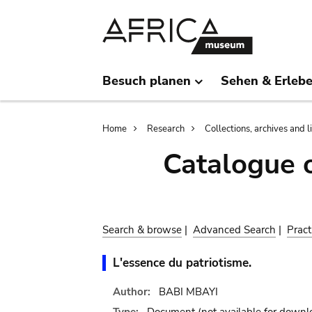
Skip
Skip
to
to
main
search
content
Besuch planen
Sehen & Erleb
Breadcrumb
Home
Research
Collections, archives and l
Catalogue 
Search & browse
|
Advanced Search
|
Pract
L'essence du patriotisme.
Author:
BABI MBAYI
Type:
Document
(not available for downl