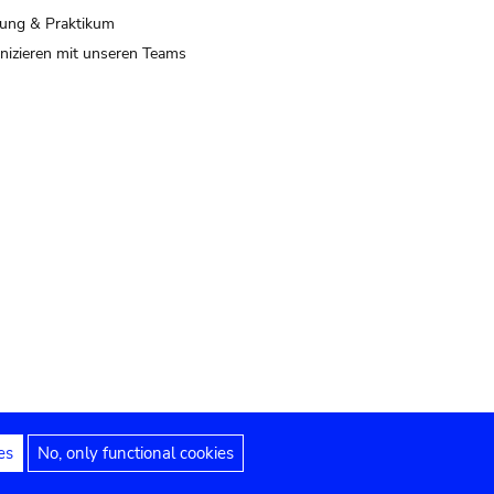
ung & Praktikum
izieren mit unseren Teams
es
No, only functional cookies
 Hinweise
Erklärung zur Barrierefreiheit