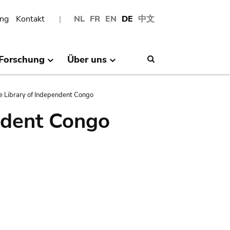
ng
Kontakt
NL
FR
EN
DE
中文
Forschung
Über uns
Search
e Library of Independent Congo
ndent Congo