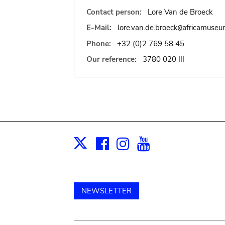
Contact person:
Lore Van de Broeck
E-Mail:
lore.van.de.broeck
africamuseu
@
Phone:
+32 (0)2 769 58 45
Our reference:
3780 020 III
Facebook
Instagram
Youtube
Print
X
NEWSLETTER