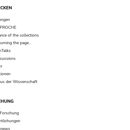
ECKEN
ungen
t PROCHE
nce of the collections
turning the page…
Talks
scussions
ts
tionen
us der Wissenschaft
CHUNG
 Forschung
ntlichungen
 news