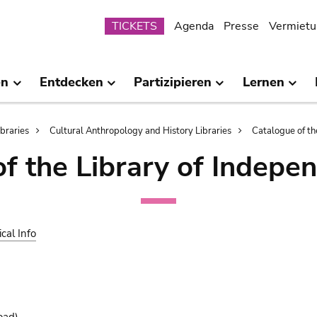
Submenu
TICKETS
Agenda
Presse
Vermietu
en
Entdecken
Partizipieren
Lernen
ibraries
Cultural Anthropology and History Libraries
Catalogue of th
of the Library of Indepe
ical Info
oad)