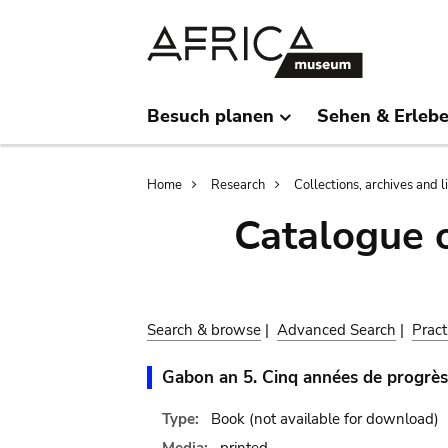
Skip
Skip
to
to
main
search
content
Besuch planen
Sehen & Erleb
Breadcrumb
Home
Research
Collections, archives and l
Catalogue 
Search & browse
|
Advanced Search
|
Pract
Gabon an 5. Cinq années de progrès
Type:
Book
(not available for download)
Media:
printed