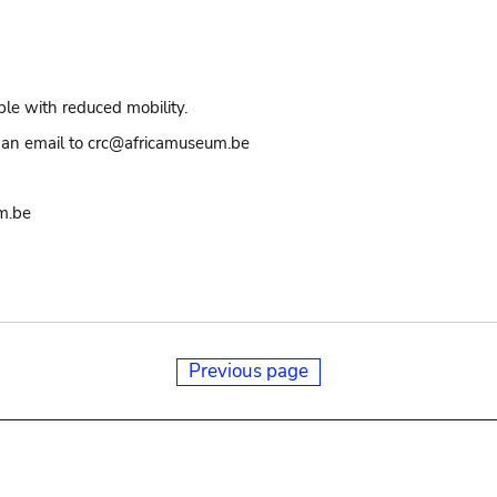
ple with reduced mobility.
an email to crc@africamuseum.be
m.be
Previous page