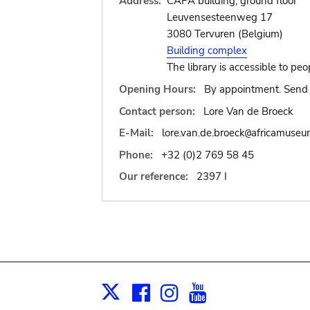
Address:
CAPA building, ground floor
Leuvensesteenweg 17
3080 Tervuren (Belgium)
Building complex
The library is accessible to peo
Opening Hours:
By appointment. Send 
Contact person:
Lore Van de Broeck
E-Mail:
lore.van.de.broeck
africamuseu
@
Phone:
+32 (0)2 769 58 45
Our reference:
2397 I
Facebook
Instagram
Youtube
Print
X