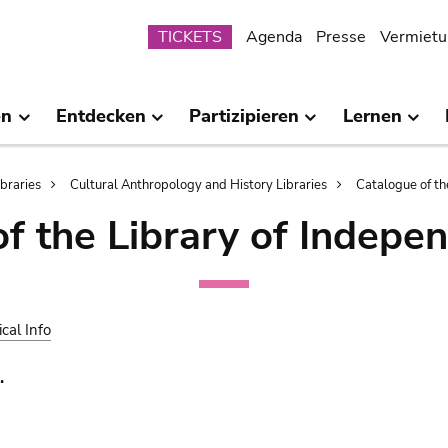
Submenu
TICKETS
Agenda
Presse
Vermietu
en
Entdecken
Partizipieren
Lernen
ibraries
Cultural Anthropology and History Libraries
Catalogue of th
of the Library of Indepe
ical Info
.