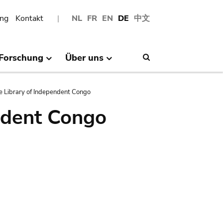
ng
Kontakt
NL
FR
EN
DE
中文
Forschung
Über uns
Search
e Library of Independent Congo
ndent Congo