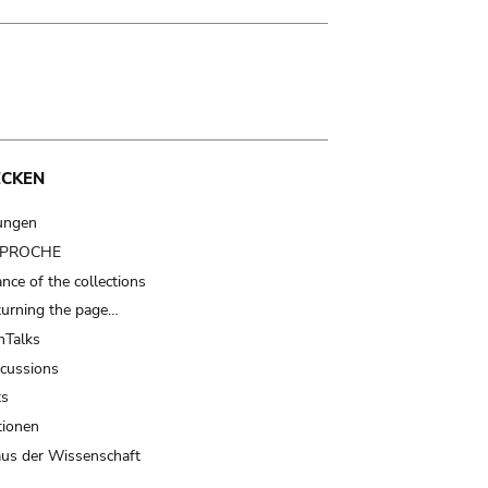
ECKEN
ungen
t PROCHE
nce of the collections
turning the page…
Talks
scussions
ts
tionen
us der Wissenschaft