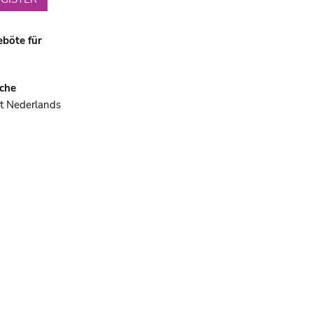
böte für
che
et Nederlands