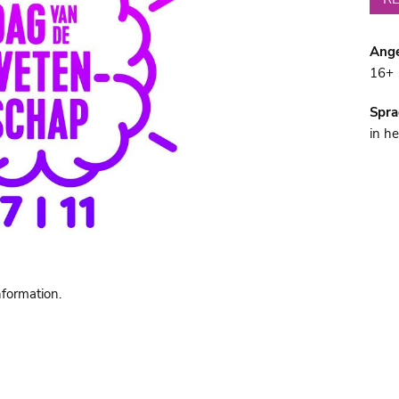
Ange
16+
Spra
in h
nformation.