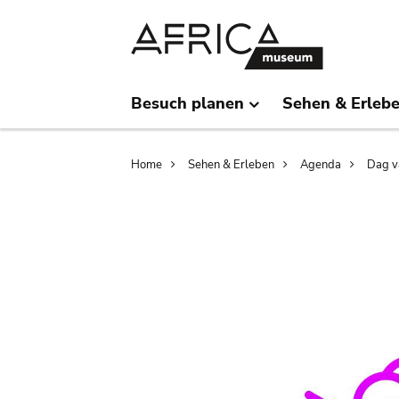
Skip
Skip
to
to
main
search
content
Besuch planen
Sehen & Erleb
Breadcrumb
Home
Sehen & Erleben
Agenda
Dag v