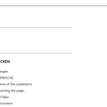
ECKEN
ungen
t PROCHE
nce of the collections
turning the page…
Talks
scussions