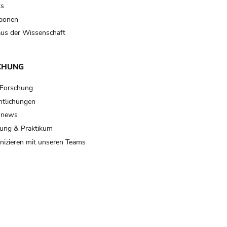
ts
tionen
us der Wissenschaft
CHUNG
 Forschung
ntlichungen
 news
ung & Praktikum
izieren mit unseren Teams