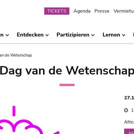
Submenu
TICKETS
Agenda
Presse
Vermietu
en
Entdecken
Partizipieren
Lernen
an de Wetenschap
Dag van de Wetenscha
27.
1
Afri
R