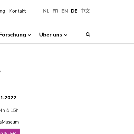
ng
Kontakt
NL
FR
EN
DE
中文
Forschung
Über uns
Search
p
11.2022
4h & 15h
caMuseum
EGISTER