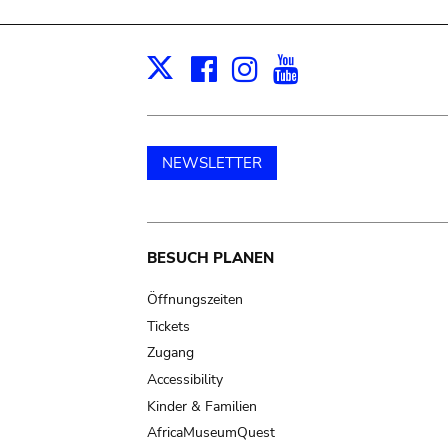
Facebook
Instagram
Youtube
Print
X
NEWSLETTER
Main
BESUCH PLANEN
navigation
Öffnungszeiten
Tickets
Zugang
Accessibility
Kinder & Familien
AfricaMuseumQuest