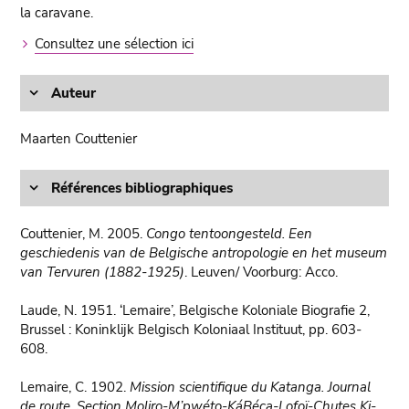
la caravane.
Consultez une sélection ici
Auteur
Maarten Couttenier
Références bibliographiques
Couttenier, M. 2005.
Congo tentoongesteld. Een
geschiedenis van de Belgische antropologie en het museum
van Tervuren (1882-1925)
. Leuven/ Voorburg: Acco.
Laude, N. 1951. ‘Lemaire’, Belgische Koloniale Biografie 2,
Brussel : Koninklijk Belgisch Koloniaal Instituut, pp. 603-
608.
Lemaire, C. 1902.
Mission scientifique du Katanga. Journal
de route. Section Moliro-M’pwéto-KáBéça-Lofoï-Chutes Ki-