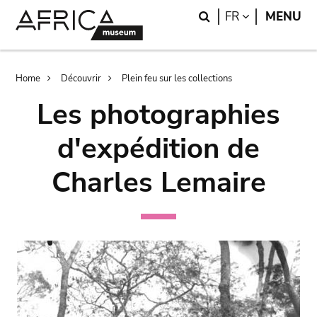
Skip
Skip
Search
LANGUAGE
FR
MENU
to
to
main
search
content
Breadcrumb
Home
Découvrir
Plein feu sur les collections
Les photographies
d'expédition de
Charles Lemaire