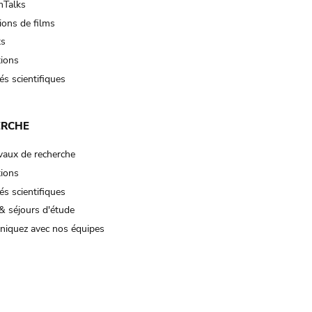
Talks
ions de films
ts
tions
és scientifiques
ERCHE
vaux de recherche
tions
és scientifiques
& séjours d'étude
iquez avec nos équipes