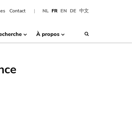
les
Contact
NL
FR
EN
DE
中文
echerche
À propos
Search
nce