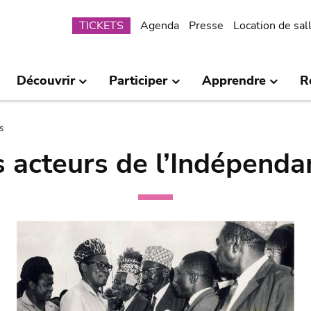
Submenu
TICKETS
Agenda
Presse
Location de sal
Découvrir
Participer
Apprendre
R
s
s acteurs de l’Indépenda