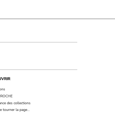
UVRIR
ions
 PROCHE
nce des collections
e tourner la page…