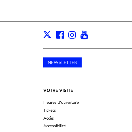
Facebook
Instagram
Youtube
Print
X
NEWSLETTER
Main
VOTRE VISITE
navigation
Heures d'ouverture
Tickets
Accès
Accessibilité