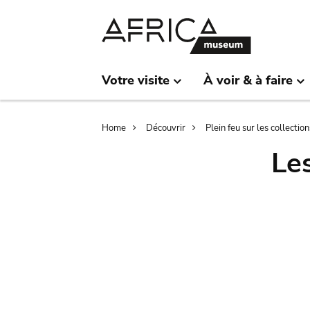
Skip
Skip
to
to
main
search
content
Votre visite
À voir & à faire
Breadcrumb
Home
Découvrir
Plein feu sur les collection
Le