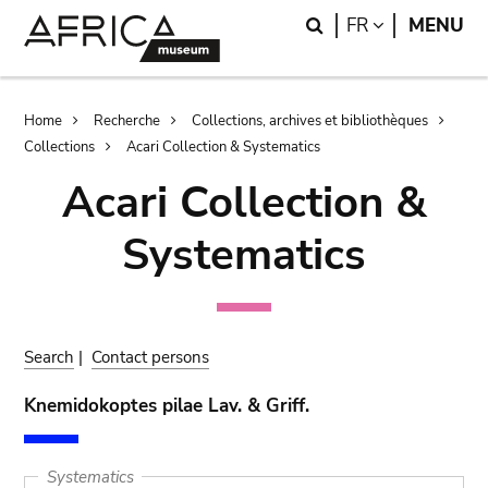
Skip
Skip
Search
LANGUAGE
FR
MENU
to
to
main
search
content
Breadcrumb
Home
Recherche
Collections, archives et bibliothèques
Collections
Acari Collection & Systematics
Acari Collection &
Systematics
Search
|
Contact persons
Knemidokoptes pilae Lav. & Griff.
Systematics