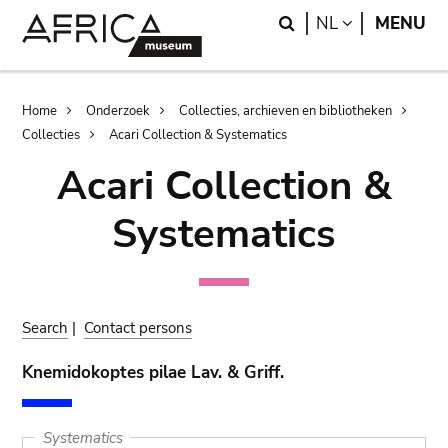
Skip
Skip
Search
LANGUAGE
NL
MENU
to
to
main
search
content
Breadcrumb
Home
Onderzoek
Collecties, archieven en bibliotheken
Collecties
Acari Collection & Systematics
Acari Collection &
Systematics
Search
|
Contact persons
Knemidokoptes pilae Lav. & Griff.
Systematics