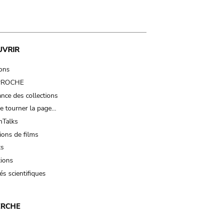
UVRIR
ions
 PROCHE
nce des collections
e tourner la page…
Talks
ions de films
ts
tions
és scientifiques
ERCHE