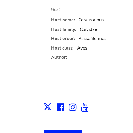
Host
Host name:
Corvus albus
Host family:
Corvidae
Host order:
Passeriformes
Host class:
Aves
Author:
Facebook
Instagram
Youtube
Print
X