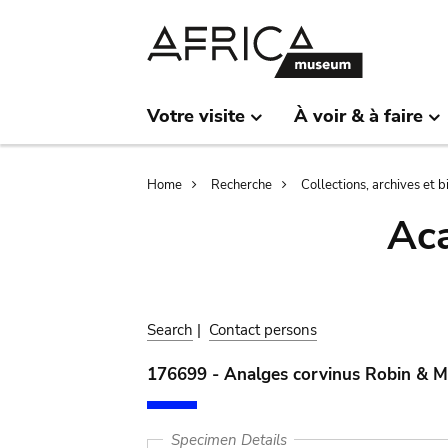
Skip
Skip
to
to
main
search
content
Votre visite
À voir & à faire
Breadcrumb
Home
Recherche
Collections, archives et 
Aca
Search
|
Contact persons
176699 - Analges corvinus Robin & M
Specimen Details