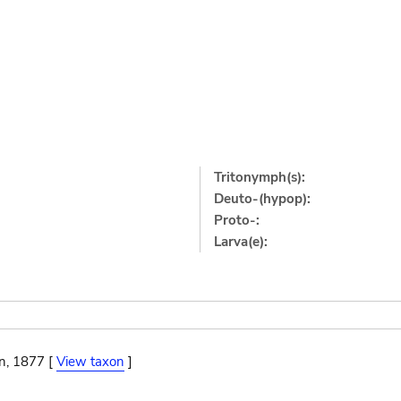
Tritonymph(s):
Deuto-(hypop):
Proto-:
Larva(e):
n, 1877 [
View taxon
]