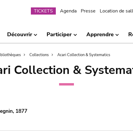
Submenu
TICKETS
Agenda
Presse
Location de sal
Découvrir
Participer
Apprendre
R
bibliothèques
Collections
Acari Collection & Systematics
ri Collection & Systema
egnin, 1877