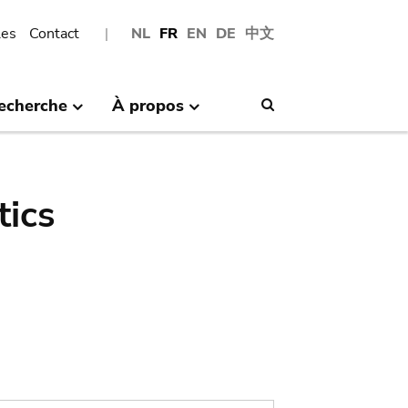
les
Contact
NL
FR
EN
DE
中文
echerche
À propos
Search
tics