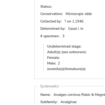
Status:
Conservation:
Microscopic slide
Collected by:
?
on
1.1946
Determined by:
Gaud J.
in
# specimen:
3
Undetermined stage:
Adult(s) (sex unknown):
Female:
Male:
2
Juvenile(s)/Immature(s):
Systematics
Name:
Analges corvinus Robin & Megni
Subfamily:
Analginae