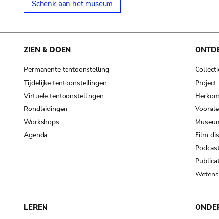
Schenk aan het museum
ZIEN & DOEN
ONTD
Permanente tentoonstelling
Collecti
Tijdelijke tentoonstellingen
Projec
Virtuele tentoonstellingen
Herkoms
Rondleidingen
Voorale
Workshops
Museum
Agenda
Film di
Podcas
Publicat
Wetensc
LEREN
ONDE