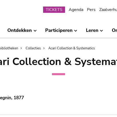
Submenu
TICKETS
Agenda
Pers
Zaalverh
Ontdekken
Participeren
Leren
O
bibliotheken
Collecties
Acari Collection & Systematics
ri Collection & Systema
egnin, 1877