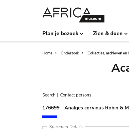
Skip
Skip
to
to
main
search
content
Plan je bezoek
Zien & doen
Breadcrumb
Home
Onderzoek
Collecties, archieven en 
Aca
Search
|
Contact persons
176699 - Analges corvinus Robin & M
Specimen Details