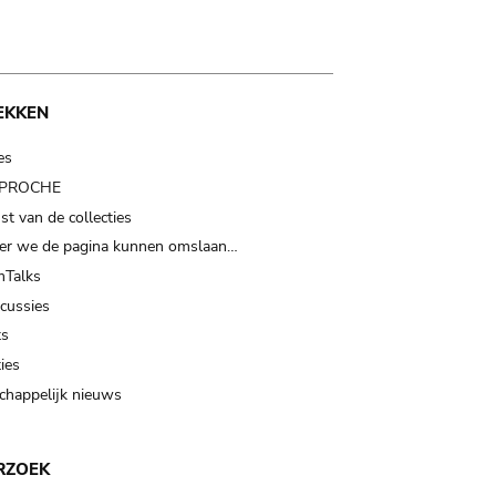
EKKEN
es
t PROCHE
t van de collecties
er we de pagina kunnen omslaan…
Talks
scussies
ts
ies
happelijk nieuws
RZOEK