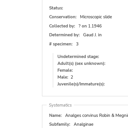
Status:
Conservation:
Microscopic slide
Collected by:
?
on
1.1946
Determined by:
Gaud J.
in
# specimen:
3
Undetermined stage:
Adult(s) (sex unknown):
Female:
Male:
2
Juvenile(s)/Immature(s):
Systematics
Name:
Analges corvinus Robin & Megni
Subfamily:
Analginae