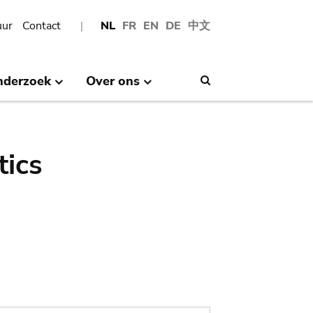
uur
Contact
NL
FR
EN
DE
中文
nderzoek
Over ons
Search
tics