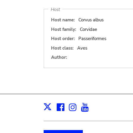
Host
Host name:
Corvus albus
Host family:
Corvidae
Host order:
Passeriformes
Host class:
Aves
Author:
Facebook
Instagram
Youtube
Print
X