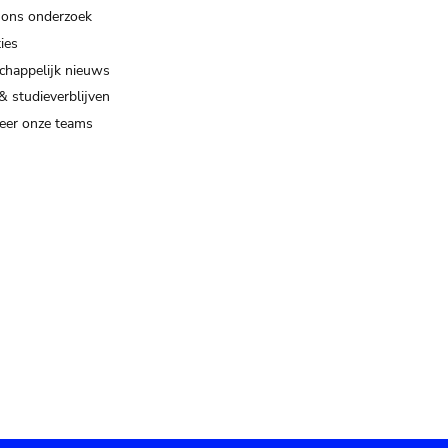
 ons onderzoek
ies
happelijk nieuws
& studieverblijven
eer onze teams