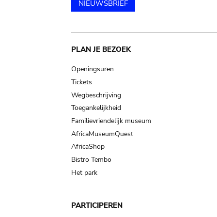
NIEUWSBRIEF
Main
PLAN JE BEZOEK
navigation
Openingsuren
Tickets
Wegbeschrijving
Toegankelijkheid
Familievriendelijk museum
AfricaMuseumQuest
AfricaShop
Bistro Tembo
Het park
PARTICIPEREN