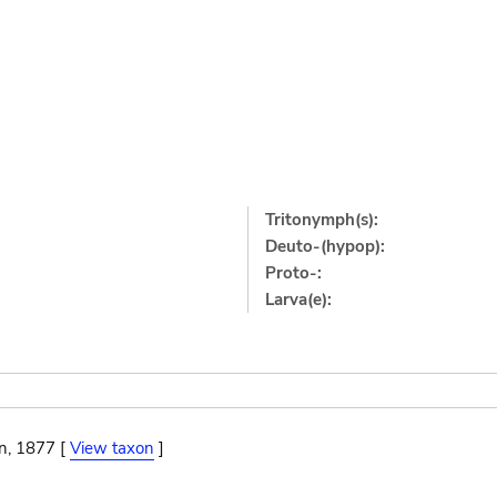
Tritonymph(s):
Deuto-(hypop):
Proto-:
Larva(e):
n, 1877 [
View taxon
]