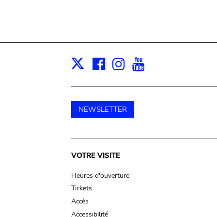
Facebook
Instagram
Youtube
Print
X
NEWSLETTER
Main
VOTRE VISITE
navigation
Heures d'ouverture
Tickets
Accès
Accessibilité