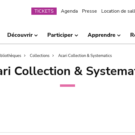
Submenu
TICKETS
Agenda
Presse
Location de sal
Découvrir
Participer
Apprendre
R
bibliothèques
Collections
Acari Collection & Systematics
ri Collection & Systema