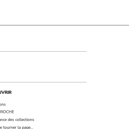
UVRIR
ions
 PROCHE
nce des collections
e tourner la page…