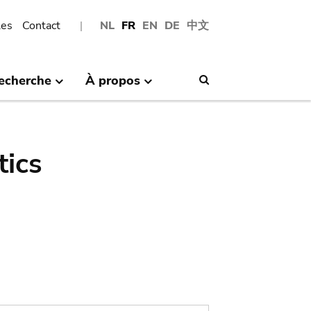
les
Contact
NL
FR
EN
DE
中文
echerche
À propos
Search
tics