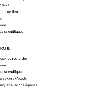
Talks
ions de films
ts
tions
és scientifiques
ERCHE
vaux de recherche
tions
és scientifiques
& séjours d'étude
iquez avec nos équipes