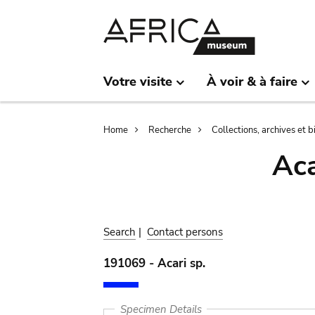
Skip
Skip
to
to
main
search
content
Votre visite
À voir & à faire
Breadcrumb
Home
Recherche
Collections, archives et 
Aca
Search
|
Contact persons
191069 - Acari sp.
Specimen Details