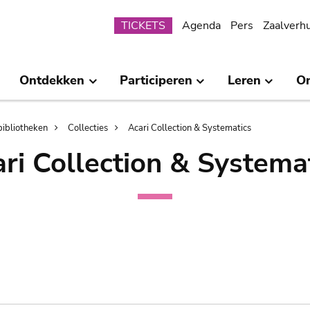
Submenu
TICKETS
Agenda
Pers
Zaalverh
Ontdekken
Participeren
Leren
O
bibliotheken
Collecties
Acari Collection & Systematics
ri Collection & Systema