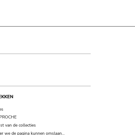
EKKEN
es
t PROCHE
t van de collecties
er we de pagina kunnen omslaan…