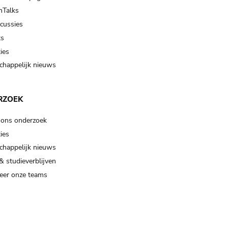
Talks
scussies
ts
ies
happelijk nieuws
RZOEK
 ons onderzoek
ies
happelijk nieuws
& studieverblijven
eer onze teams