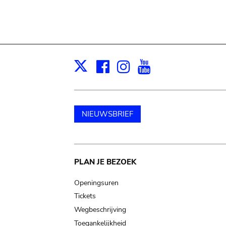
Facebook
Instagram
Youtube
Print
X
NIEUWSBRIEF
Main
PLAN JE BEZOEK
navigation
Openingsuren
Tickets
Wegbeschrijving
Toegankelijkheid