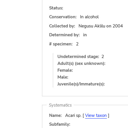
Status:
Conservation:
In alcohol
Collected by:
Negusu Aklilu
on
2004
Determined by:
in
# specimen:
2
Undetermined stage:
2
Adult(s) (sex unknown):
Female:
Male:
Juvenile(s)/Immature(s):
Systematics
Name:
Acari sp. [
View taxon
]
Subfamily: