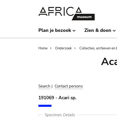
Skip
Skip
to
to
main
search
content
Plan je bezoek
Zien & doen
Breadcrumb
Home
Onderzoek
Collecties, archieven en 
Aca
Search
|
Contact persons
191069 - Acari sp.
Specimen Details