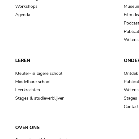
Workshops
Museum
Agenda
Film di
Podcas
Publicat
Wetensc
LEREN
ONDE
Kleuter- & lagere school
Ontdek
Middelbare school
Publicat
Leerkrachten
Wetensc
Stages & studieverblijven
Stages 
Contact
OVER ONS