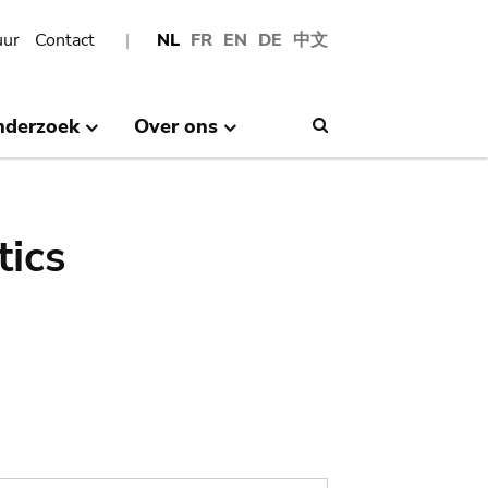
uur
Contact
NL
FR
EN
DE
中文
nderzoek
Over ons
Search
tics