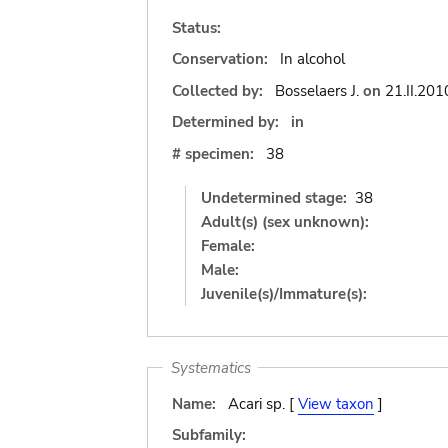
Status:
Conservation:
In alcohol
Collected by:
Bosselaers J.
on
21.II.201
Determined by:
in
# specimen:
38
Undetermined stage:
38
Adult(s) (sex unknown):
Female:
Male:
Juvenile(s)/Immature(s):
Systematics
Name:
Acari sp. [
View taxon
]
Subfamily: