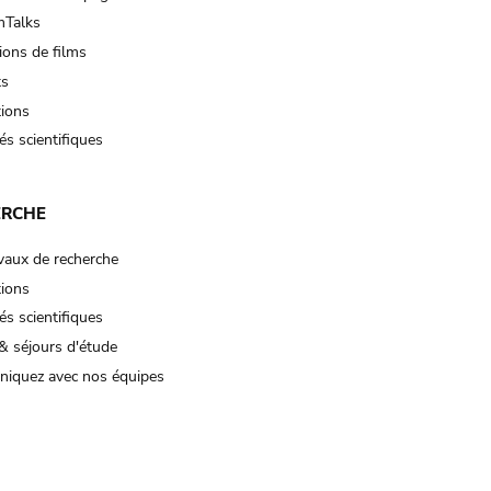
Talks
ions de films
ts
tions
és scientifiques
ERCHE
vaux de recherche
tions
és scientifiques
& séjours d'étude
iquez avec nos équipes