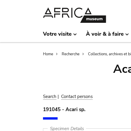
Skip
Skip
to
to
main
search
content
Votre visite
À voir & à faire
Breadcrumb
Home
Recherche
Collections, archives et 
Aca
Search
|
Contact persons
191045 - Acari sp.
Specimen Details