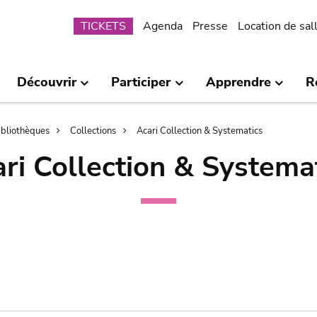
Submenu
TICKETS
Agenda
Presse
Location de sal
Découvrir
Participer
Apprendre
R
bibliothèques
Collections
Acari Collection & Systematics
ri Collection & Systema