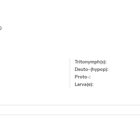
0
Tritonymph(s):
Deuto-(hypop):
Proto-:
Larva(e):