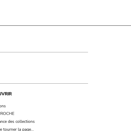
UVRIR
ions
 PROCHE
nce des collections
e tourner la page…