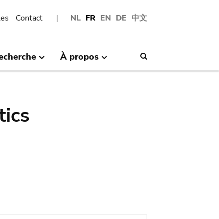
les
Contact
NL
FR
EN
DE
中文
echerche
À propos
Search
tics