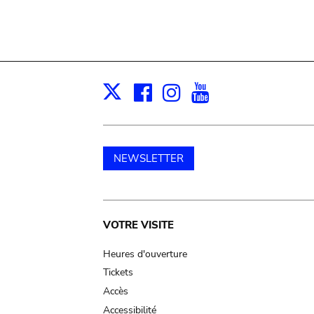
Facebook
Instagram
Youtube
Print
X
NEWSLETTER
Main
VOTRE VISITE
navigation
Heures d'ouverture
Tickets
Accès
Accessibilité