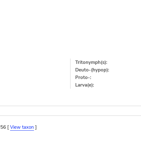
Tritonymph(s):
Deuto-(hypop):
Proto-:
Larva(e):
956 [
View taxon
]