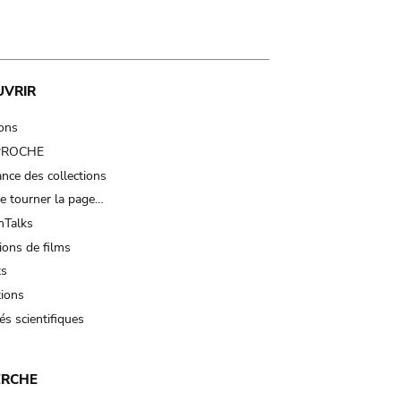
UVRIR
ions
 PROCHE
nce des collections
e tourner la page…
Talks
ions de films
ts
tions
és scientifiques
ERCHE