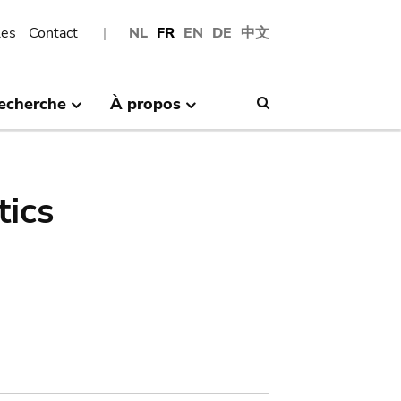
les
Contact
NL
FR
EN
DE
中文
echerche
À propos
Search
tics