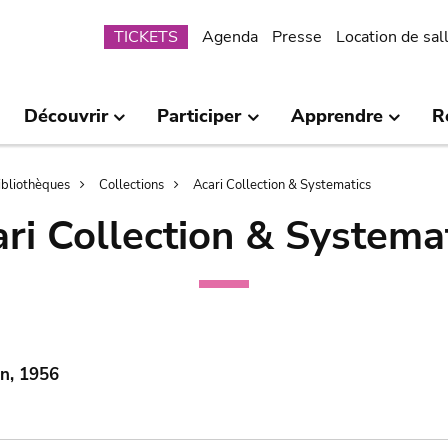
Submenu
TICKETS
Agenda
Presse
Location de sal
Découvrir
Participer
Apprendre
R
bibliothèques
Collections
Acari Collection & Systematics
ri Collection & Systema
in, 1956