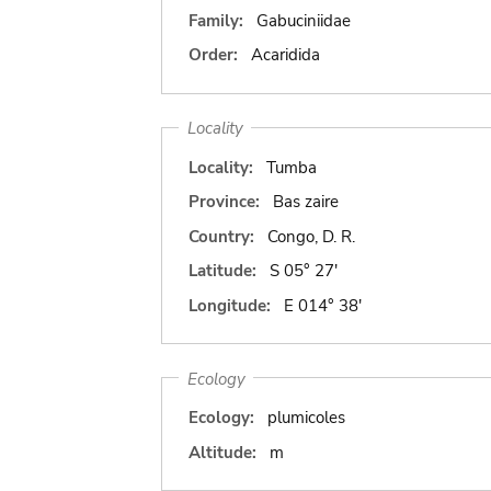
Family:
Gabuciniidae
Order:
Acaridida
Locality
Locality:
Tumba
Province:
Bas zaire
Country:
Congo, D. R.
Latitude:
S 05° 27'
Longitude:
E 014° 38'
Ecology
Ecology:
plumicoles
Altitude:
m