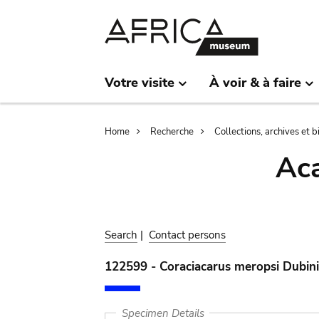
Skip
Skip
to
to
main
search
content
Votre visite
À voir & à faire
Breadcrumb
Home
Recherche
Collections, archives et 
Aca
Search
|
Contact persons
122599 - Coraciacarus meropsi Dubin
Specimen Details