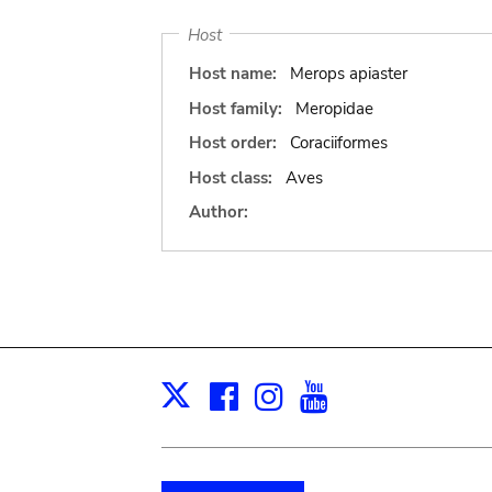
Host
Host name:
Merops apiaster
Host family:
Meropidae
Host order:
Coraciiformes
Host class:
Aves
Author:
Facebook
Instagram
Youtube
Print
X