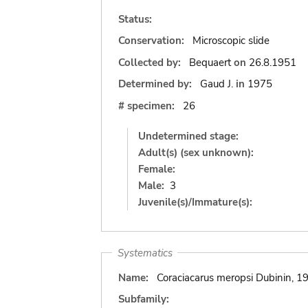
Status:
Conservation:
Microscopic slide
Collected by:
Bequaert
on
26.8.1951
Determined by:
Gaud J.
in
1975
# specimen:
26
Undetermined stage:
Adult(s) (sex unknown):
Female:
Male:
3
Juvenile(s)/Immature(s):
Systematics
Name:
Coraciacarus meropsi Dubinin, 1
Subfamily: