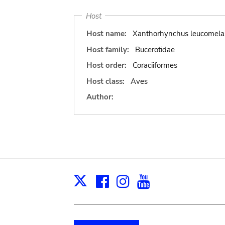
Host
Host name:
Xanthorhynchus leucomela
Host family:
Bucerotidae
Host order:
Coraciiformes
Host class:
Aves
Author:
Facebook
Instagram
Youtube
Print
X