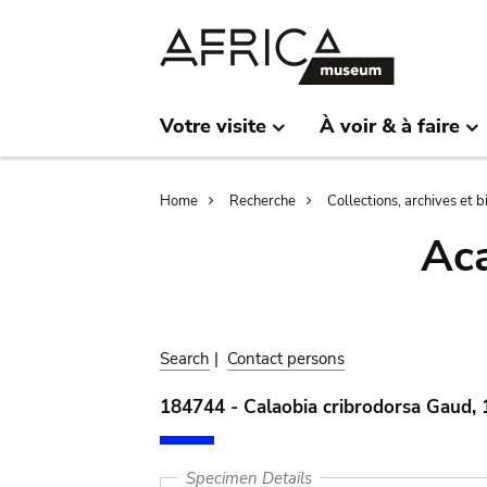
Skip
Skip
to
to
main
search
content
Votre visite
À voir & à faire
Breadcrumb
Home
Recherche
Collections, archives et 
Aca
Search
|
Contact persons
184744 - Calaobia cribrodorsa Gaud,
Specimen Details