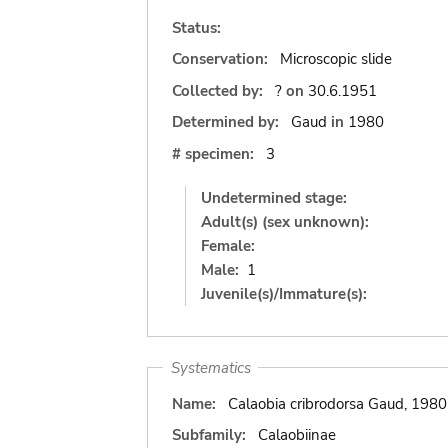
Status:
Conservation:
Microscopic slide
Collected by:
?
on
30.6.1951
Determined by:
Gaud
in
1980
# specimen:
3
Undetermined stage:
Adult(s) (sex unknown):
Female:
Male:
1
Juvenile(s)/Immature(s):
Systematics
Name:
Calaobia cribrodorsa Gaud, 1980
Subfamily:
Calaobiinae