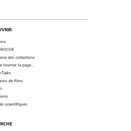
UVRIR
ions
 PROCHE
nce des collections
e tourner la page…
Talks
ions de films
ts
tions
és scientifiques
ERCHE