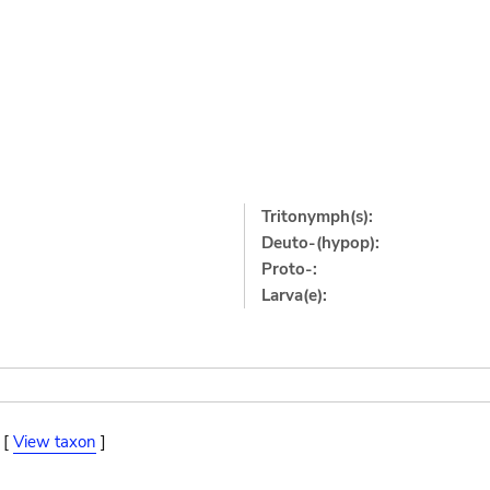
Tritonymph(s):
Deuto-(hypop):
Proto-:
Larva(e):
 [
View taxon
]