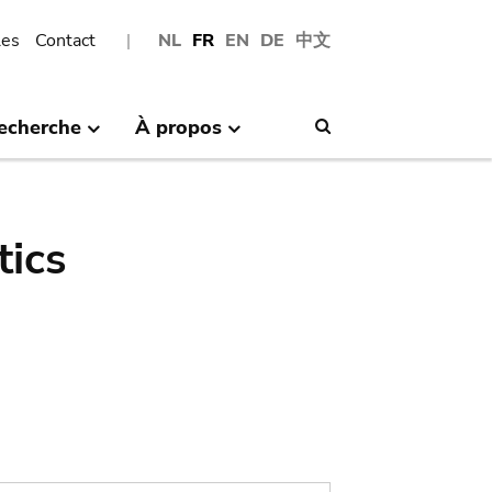
les
Contact
NL
FR
EN
DE
中文
echerche
À propos
Search
tics