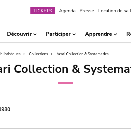
Submenu
TICKETS
Agenda
Presse
Location de sal
Découvrir
Participer
Apprendre
R
bibliothèques
Collections
Acari Collection & Systematics
ri Collection & Systema
 1980