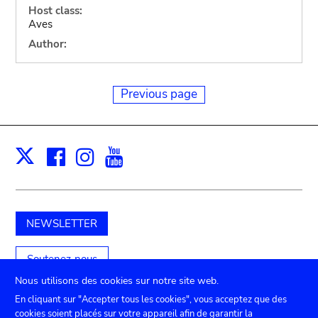
Host class:
Aves
Author:
Previous page
Facebook
Instagram
Youtube
Print
X
NEWSLETTER
Soutenez-nous
Nous utilisons des cookies sur notre site web.
En cliquant sur "Accepter tous les cookies", vous acceptez que des
cookies soient placés sur votre appareil afin de garantir la