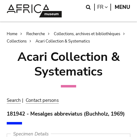
Skip
Skip
Search
LANGUAGE
FR
MENU
to
to
main
search
content
Breadcrumb
Home
Recherche
Collections, archives et bibliothèques
Collections
Acari Collection & Systematics
Acari Collection &
Systematics
Search
|
Contact persons
181942 - Mesalges abbreviatus (Buchholz, 1969)
Specimen Details