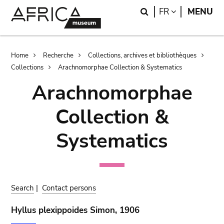
Skip
Skip
Search
LANGUAGE
FR
MENU
to
to
main
search
content
Breadcrumb
Home
Recherche
Collections, archives et bibliothèques
Collections
Arachnomorphae Collection & Systematics
Arachnomorphae
Collection &
Systematics
Search
|
Contact persons
Hyllus plexippoides Simon, 1906