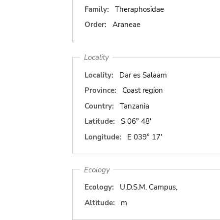
Family:
Theraphosidae
Order:
Araneae
Locality
Locality:
Dar es Salaam
Province:
Coast region
Country:
Tanzania
Latitude:
S 06° 48'
Longitude:
E 039° 17'
Ecology
Ecology:
U.D.S.M. Campus,
Altitude:
m