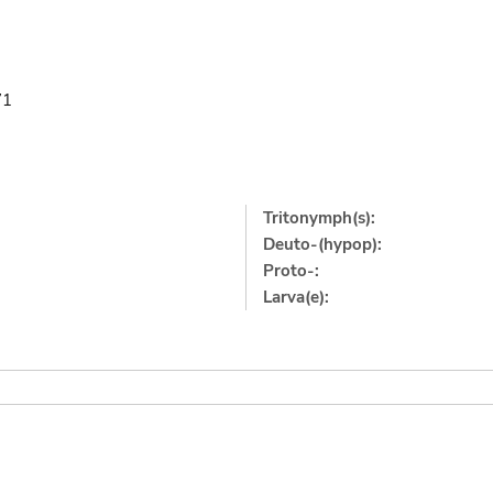
71
Tritonymph(s):
Deuto-(hypop):
Proto-:
Larva(e):
]