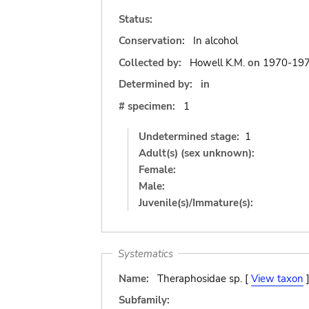
Status:
Conservation:
In alcohol
Collected by:
Howell K.M.
on
1970-19
Determined by:
in
# specimen:
1
Undetermined stage:
1
Adult(s) (sex unknown):
Female:
Male:
Juvenile(s)/Immature(s):
Systematics
Name:
Theraphosidae sp. [
View taxon
Subfamily: