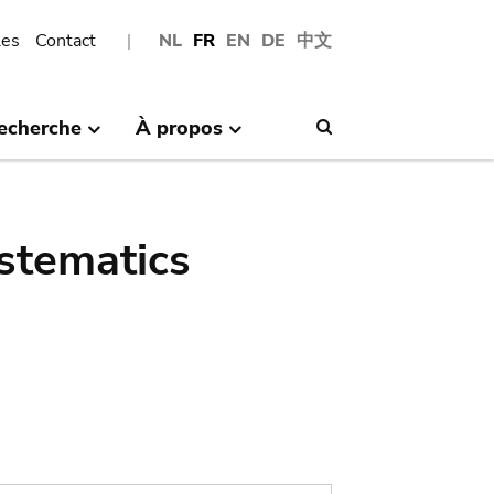
les
Contact
NL
FR
EN
DE
中文
echerche
À propos
Search
stematics