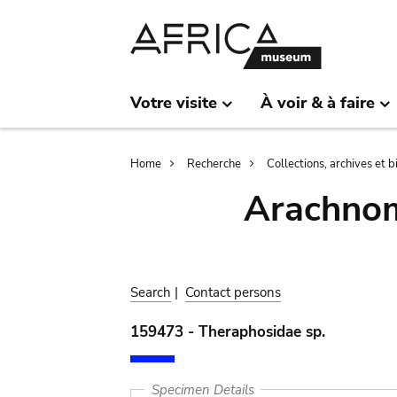
Skip
Skip
to
to
main
search
content
Votre visite
À voir & à faire
Breadcrumb
Home
Recherche
Collections, archives et 
Arachnom
Search
|
Contact persons
159473 - Theraphosidae sp.
Specimen Details