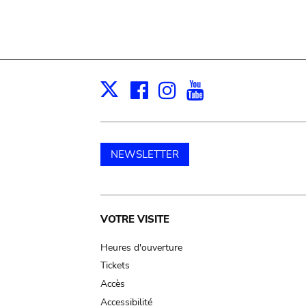
Facebook
Instagram
Youtube
Print
X
NEWSLETTER
Main
VOTRE VISITE
navigation
Heures d'ouverture
Tickets
Accès
Accessibilité