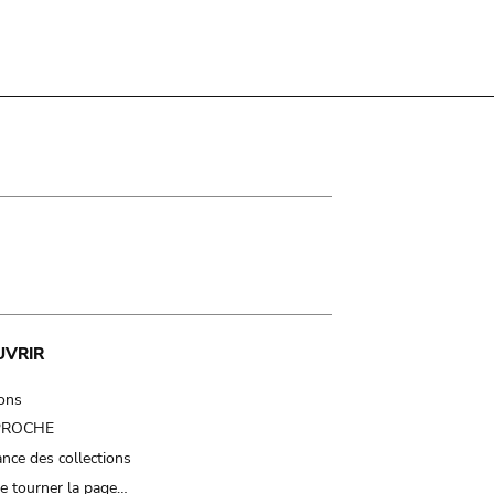
UVRIR
ions
 PROCHE
nce des collections
e tourner la page…