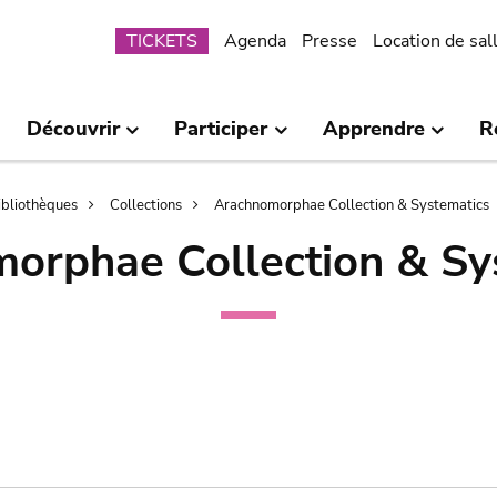
Submenu
TICKETS
Agenda
Presse
Location de sal
Découvrir
Participer
Apprendre
R
bibliothèques
Collections
Arachnomorphae Collection & Systematics
orphae Collection & Sy