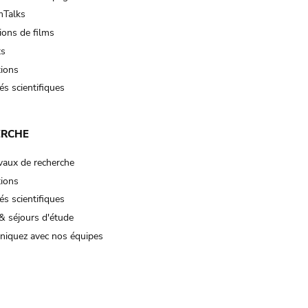
Talks
ions de films
ts
tions
és scientifiques
ERCHE
vaux de recherche
tions
és scientifiques
& séjours d'étude
iquez avec nos équipes