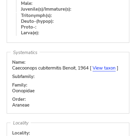
Male:
Juvenile(s)/Immature(s):
Tritonymph(s):
Deuto-(hypop):
Proto-:
Larva(e):
Systematics
Name:
Caecoonops cubitermitis Benoit, 1964 [
View taxon
]
Subfamily:
Family:
Oonopidae
Order:
Araneae
Locality
Locality: