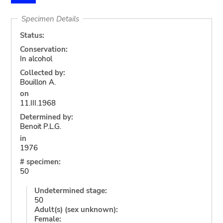
Specimen Details
Status:
Conservation:
In alcohol
Collected by:
Bouillon A.
on
11.III.1968
Determined by:
Benoit P.L.G.
in
1976
# specimen:
50
Undetermined stage:
50
Adult(s) (sex unknown):
Female: