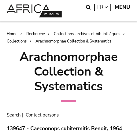
Skip
Skip
Search
LANGUAGE
FR
MENU
to
to
main
search
content
Breadcrumb
Home
Recherche
Collections, archives et bibliothèques
Collections
Arachnomorphae Collection & Systematics
Arachnomorphae
Collection &
Systematics
Search
|
Contact persons
139647 - Caecoonops cubitermitis Benoit, 1964