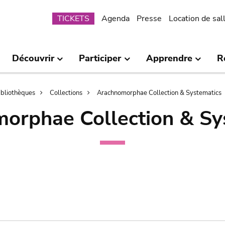
Submenu
TICKETS
Agenda
Presse
Location de sal
Découvrir
Participer
Apprendre
R
bibliothèques
Collections
Arachnomorphae Collection & Systematics
orphae Collection & Sy