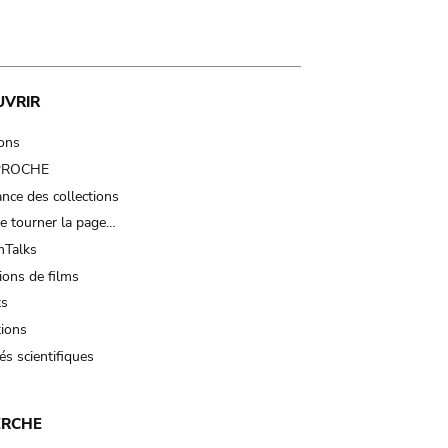
UVRIR
ions
 PROCHE
nce des collections
e tourner la page…
Talks
ions de films
ts
tions
és scientifiques
ERCHE