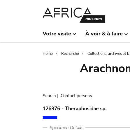
Skip
Skip
to
to
main
search
content
Votre visite
À voir & à faire
Breadcrumb
Home
Recherche
Collections, archives et 
Arachnom
Search
|
Contact persons
126976 - Theraphosidae sp.
Specimen Details