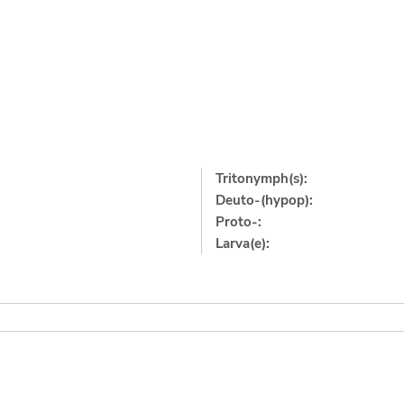
Tritonymph(s):
Deuto-(hypop):
Proto-:
Larva(e):
]