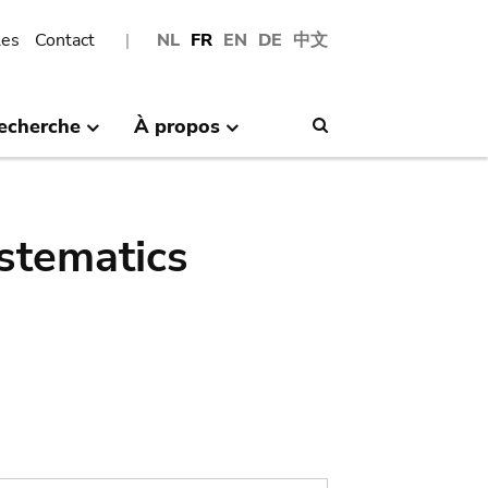
les
Contact
NL
FR
EN
DE
中文
echerche
À propos
Search
stematics