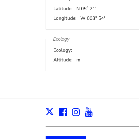
Latitude:
N 05° 21'
Longitude:
W 003° 54'
Ecology
Ecology:
Altitude:
m
Facebook
Instagram
Youtube
Print
X