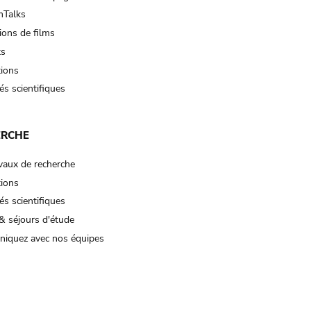
Talks
ions de films
ts
tions
és scientifiques
ERCHE
vaux de recherche
tions
és scientifiques
& séjours d'étude
iquez avec nos équipes