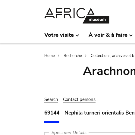
Skip
Skip
to
to
main
search
content
Votre visite
À voir & à faire
Breadcrumb
Home
Recherche
Collections, archives et 
Arachnom
Search
|
Contact persons
69144 - Nephila turneri orientalis Ben
Specimen Details