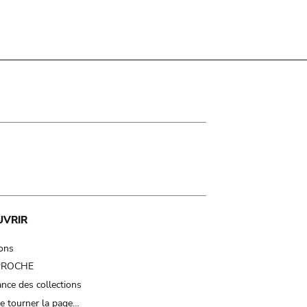
UVRIR
ions
 PROCHE
nce des collections
e tourner la page…