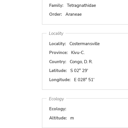
Family:
Tetragnathidae
Order:
Araneae
Locality
Locality:
Costermansville
Province:
Kivu-C.
Country:
Congo, D. R.
Latitude:
S 02° 29'
Longitude:
E 028° 51'
Ecology
Ecology:
Altitude:
m