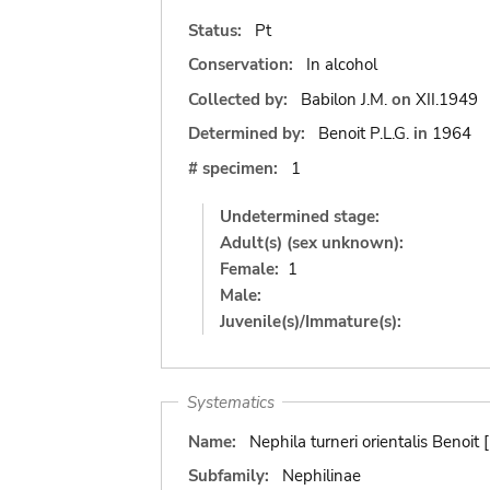
Status:
Pt
Conservation:
In alcohol
Collected by:
Babilon J.M.
on
XII.1949
Determined by:
Benoit P.L.G.
in
1964
# specimen:
1
Undetermined stage:
Adult(s) (sex unknown):
Female:
1
Male:
Juvenile(s)/Immature(s):
Systematics
Name:
Nephila turneri orientalis Benoit 
Subfamily:
Nephilinae