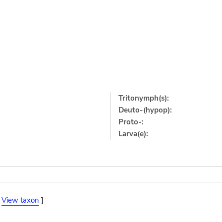
Tritonymph(s):
Deuto-(hypop):
Proto-:
Larva(e):
[
View taxon
]