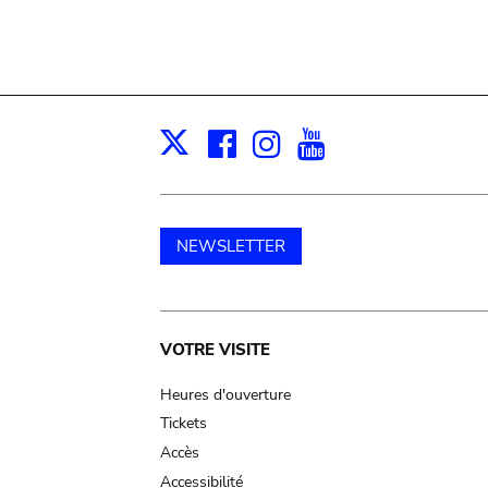
Facebook
Instagram
Youtube
Print
X
NEWSLETTER
Main
VOTRE VISITE
navigation
Heures d'ouverture
Tickets
Accès
Accessibilité