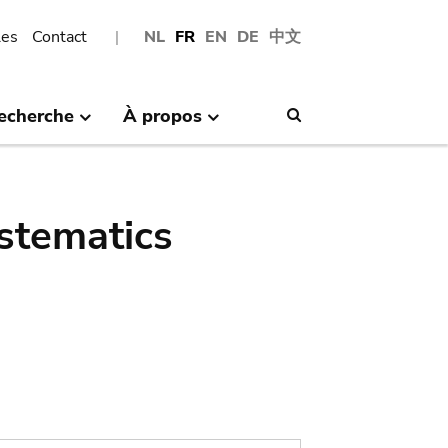
les
Contact
NL
FR
EN
DE
中文
echerche
À propos
Search
stematics