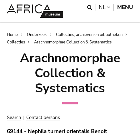
Skip
Skip
Search
LANGUAGE
NL
MENU
to
to
main
search
content
Breadcrumb
Home
Onderzoek
Collecties, archieven en bibliotheken
Collecties
Arachnomorphae Collection & Systematics
Arachnomorphae
Collection &
Systematics
Search
|
Contact persons
69144 - Nephila turneri orientalis Benoit