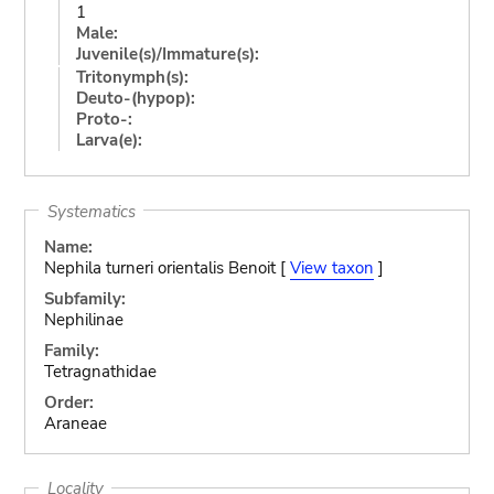
1
Male:
Juvenile(s)/Immature(s):
Tritonymph(s):
Deuto-(hypop):
Proto-:
Larva(e):
Systematics
Name:
Nephila turneri orientalis Benoit [
View taxon
]
Subfamily:
Nephilinae
Family:
Tetragnathidae
Order:
Araneae
Locality