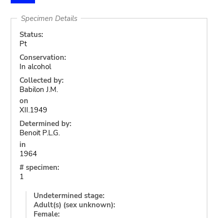
Specimen Details
Status:
Pt
Conservation:
In alcohol
Collected by:
Babilon J.M.
on
XII.1949
Determined by:
Benoit P.L.G.
in
1964
# specimen:
1
Undetermined stage:
Adult(s) (sex unknown):
Female: