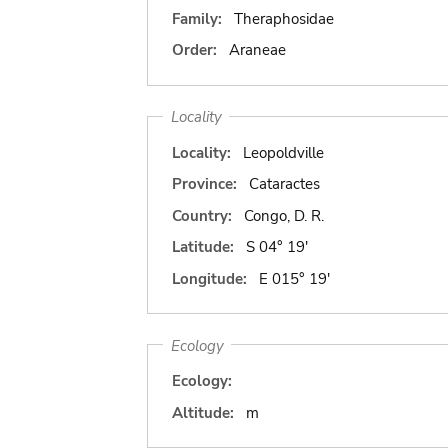
Family:
Theraphosidae
Order:
Araneae
Locality
Locality:
Leopoldville
Province:
Cataractes
Country:
Congo, D. R.
Latitude:
S 04° 19'
Longitude:
E 015° 19'
Ecology
Ecology:
Altitude:
m