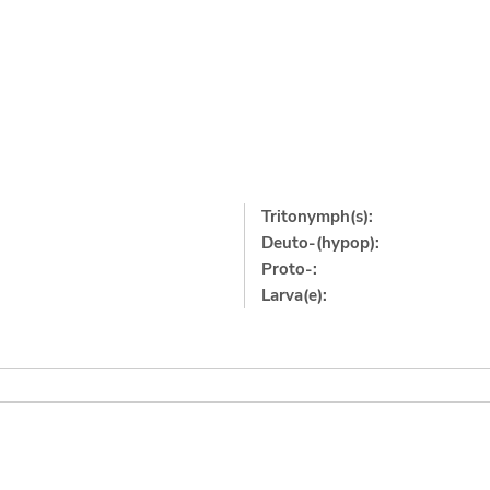
Tritonymph(s):
Deuto-(hypop):
Proto-:
Larva(e):
]