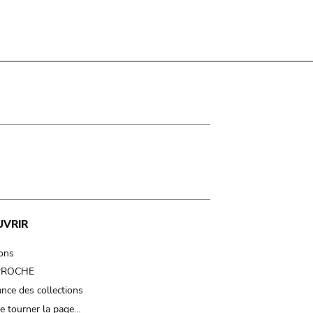
UVRIR
ions
 PROCHE
nce des collections
e tourner la page…