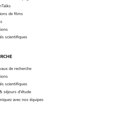
Talks
ions de films
ts
tions
és scientifiques
ERCHE
vaux de recherche
tions
és scientifiques
& séjours d'étude
iquez avec nos équipes