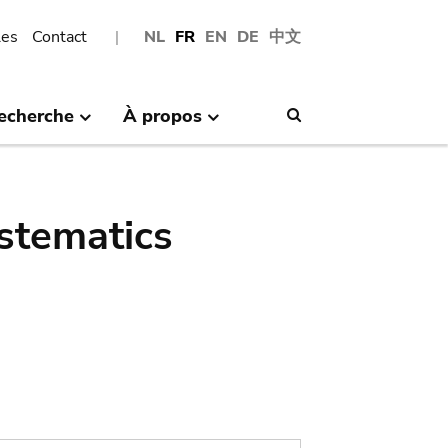
les
Contact
NL
FR
EN
DE
中文
echerche
À propos
Search
stematics