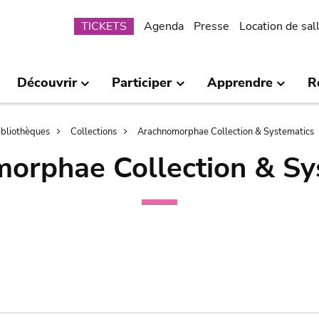
Submenu
TICKETS
Agenda
Presse
Location de sal
Découvrir
Participer
Apprendre
R
bibliothèques
Collections
Arachnomorphae Collection & Systematics
orphae Collection & Sy