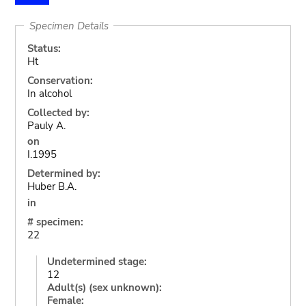
Specimen Details
Status:
Ht
Conservation:
In alcohol
Collected by:
Pauly A.
on
I.1995
Determined by:
Huber B.A.
in
# specimen:
22
Undetermined stage:
12
Adult(s) (sex unknown):
Female: