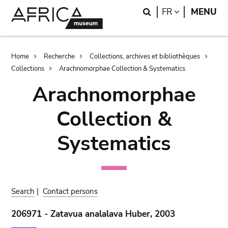
Skip
Skip
Search
LANGUAGE
FR
MENU
to
to
main
search
content
Breadcrumb
Home
Recherche
Collections, archives et bibliothèques
Collections
Arachnomorphae Collection & Systematics
Arachnomorphae
Collection &
Systematics
Search
|
Contact persons
206971 - Zatavua analalava Huber, 2003