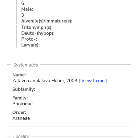
6
Male:
3
Juvenile(s)/Immature(s):
Tritonymph(s):
Deuto-(hypop):
Proto-:
Larva(e):
Systematics
Name:
Zatavua analalava Huber, 2003 [
View taxon
]
Subfamily:
Family:
Pholcidae
Order:
Araneae
Locality