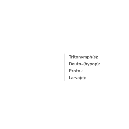
Tritonymph(s):
Deuto-(hypop):
Proto-:
Larva(e):
]