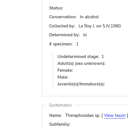
Status:
Conservation:
In alcohol
Collected by:
Le Roy J.
on
5.IV.1980
Determined by:
in
# specimen:
1
Undetermined stage:
1
Adult(s) (sex unknown):
Female:
Male:
Juvenile(s)/Immature(s):
Systematics
Name:
Theraphosidae sp. [
View taxon
Subfamily: