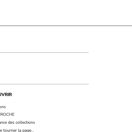
UVRIR
ions
 PROCHE
nce des collections
e tourner la page…