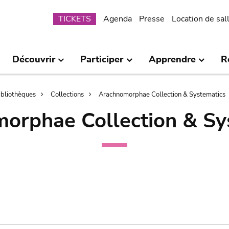
Submenu
TICKETS
Agenda
Presse
Location de sal
Découvrir
Participer
Apprendre
R
bibliothèques
Collections
Arachnomorphae Collection & Systematics
orphae Collection & Sy