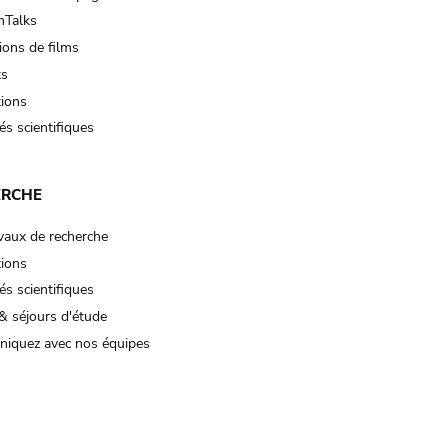
Talks
ions de films
ts
tions
és scientifiques
ERCHE
vaux de recherche
tions
és scientifiques
& séjours d'étude
iquez avec nos équipes