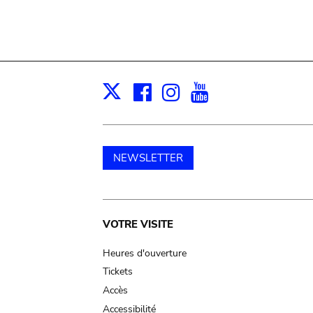
Facebook
Instagram
Youtube
Print
X
NEWSLETTER
Main
VOTRE VISITE
navigation
Heures d'ouverture
Tickets
Accès
Accessibilité