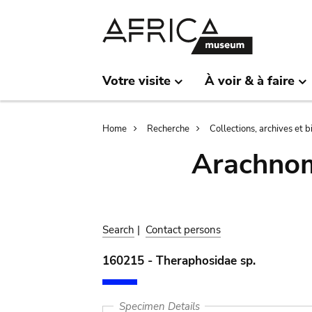
Skip
Skip
to
to
main
search
content
Votre visite
À voir & à faire
Breadcrumb
Home
Recherche
Collections, archives et 
Arachnom
Search
|
Contact persons
160215 - Theraphosidae sp.
Specimen Details