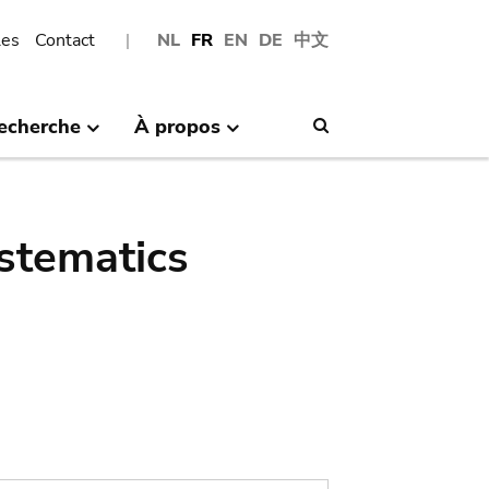
les
Contact
NL
FR
EN
DE
中文
echerche
À propos
Search
stematics